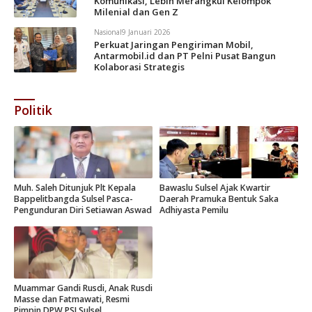
Komunikasi, Lebih Merangkul Kelompok
Milenial dan Gen Z
Nasional
9 Januari 2026
Perkuat Jaringan Pengiriman Mobil,
Antarmobil.id dan PT Pelni Pusat Bangun
Kolaborasi Strategis
Politik
Muh. Saleh Ditunjuk Plt Kepala
Bawaslu Sulsel Ajak Kwartir
Bappelitbangda Sulsel Pasca-
Daerah Pramuka Bentuk Saka
Pengunduran Diri Setiawan Aswad
Adhiyasta Pemilu
Muammar Gandi Rusdi, Anak Rusdi
Masse dan Fatmawati, Resmi
Pimpin DPW PSI Sulsel