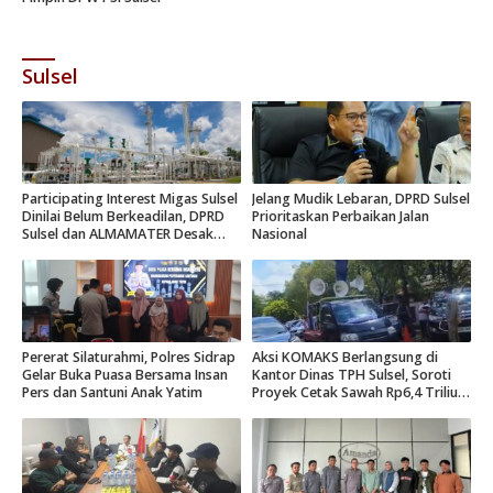
Sulsel
Participating Interest Migas Sulsel
Jelang Mudik Lebaran, DPRD Sulsel
Dinilai Belum Berkeadilan, DPRD
Prioritaskan Perbaikan Jalan
Sulsel dan ALMAMATER Desak
Nasional
Hak Daerah 10 Persen
Pererat Silaturahmi, Polres Sidrap
Aksi KOMAKS Berlangsung di
Gelar Buka Puasa Bersama Insan
Kantor Dinas TPH Sulsel, Soroti
Pers dan Santuni Anak Yatim
Proyek Cetak Sawah Rp6,4 Triliun
di Gowa.