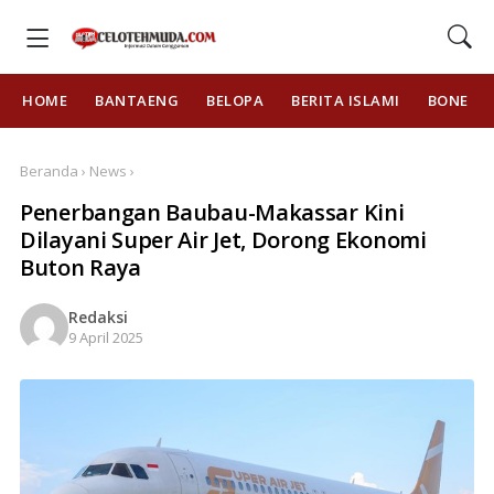
HOME
BANTAENG
BELOPA
BERITA ISLAMI
BONE
Beranda › News ›
Penerbangan Baubau-Makassar Kini
Dilayani Super Air Jet, Dorong Ekonomi
Buton Raya
Redaksi
9 April 2025