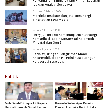
Kenyamanan, Kliniknya Jadi Pilihan Layanan
Ibu dan Anak di Surabaya
Business
10 Februari 2026
Merdeka Institute dan JMSI Bersinergi
Tingkatkan SDM Media
Nasional
22 Januari 2026
Ferry Juliantono: Kemenkop Ubah Strategi
Komunikasi, Lebih Merangkul Kelompok
Milenial dan Gen Z
Nasional
9 Januari 2026
Perkuat Jaringan Pengiriman Mobil,
Antarmobil.id dan PT Pelni Pusat Bangun
Kolaborasi Strategis
Politik
Muh. Saleh Ditunjuk Plt Kepala
Bawaslu Sulsel Ajak Kwartir
Bappelitbangda Sulsel Pasca-
Daerah Pramuka Bentuk Saka