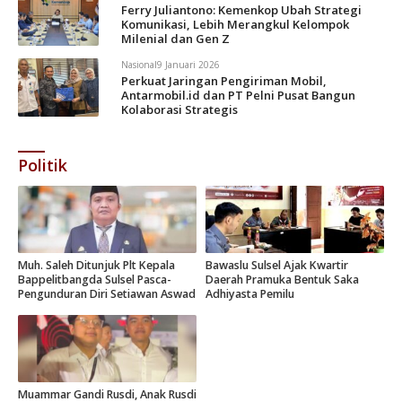
Ferry Juliantono: Kemenkop Ubah Strategi
Komunikasi, Lebih Merangkul Kelompok
Milenial dan Gen Z
Nasional
9 Januari 2026
Perkuat Jaringan Pengiriman Mobil,
Antarmobil.id dan PT Pelni Pusat Bangun
Kolaborasi Strategis
Politik
Muh. Saleh Ditunjuk Plt Kepala
Bawaslu Sulsel Ajak Kwartir
Bappelitbangda Sulsel Pasca-
Daerah Pramuka Bentuk Saka
Pengunduran Diri Setiawan Aswad
Adhiyasta Pemilu
Muammar Gandi Rusdi, Anak Rusdi