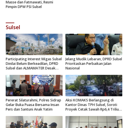
Masse dan Fatmawati, Resmi
Pimpin DPW PSI Sulsel
Sulsel
Participating Interest Migas Sulsel
Jelang Mudik Lebaran, DPRD Sulsel
Dinilai Belum Berkeadilan, DPRD
Prioritaskan Perbaikan Jalan
Sulsel dan ALMAMATER Desak
Nasional
Hak Daerah 10 Persen
Pererat Silaturahmi, Polres Sidrap
Aksi KOMAKS Berlangsung di
Gelar Buka Puasa Bersama Insan
Kantor Dinas TPH Sulsel, Soroti
Pers dan Santuni Anak Yatim
Proyek Cetak Sawah Rp6,4 Triliun
di Gowa.