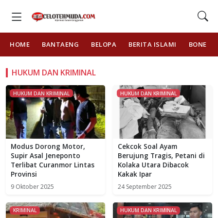
HOME
BANTAENG
BELOPA
BERITA ISLAMI
BONE
HUKUM DAN KRIMINAL
HUKUM DAN KRIMINAL
HUKUM DAN KRIMINAL
Modus Dorong Motor,
Cekcok Soal Ayam
Supir Asal Jeneponto
Berujung Tragis, Petani di
Terlibat Curanmor Lintas
Kolaka Utara Dibacok
Provinsi
Kakak Ipar
9 Oktober 2025
24 September 2025
KRIMINAL
HUKUM DAN KRIMINAL