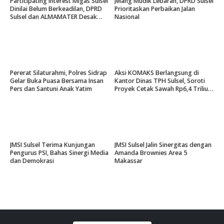
Participating Interest Migas Sulsel
Jelang Mudik Lebaran, DPRD Sulsel
Dinilai Belum Berkeadilan, DPRD
Prioritaskan Perbaikan Jalan
Sulsel dan ALMAMATER Desak
Nasional
Hak Daerah 10 Persen
Pererat Silaturahmi, Polres Sidrap
Aksi KOMAKS Berlangsung di
Gelar Buka Puasa Bersama Insan
Kantor Dinas TPH Sulsel, Soroti
Pers dan Santuni Anak Yatim
Proyek Cetak Sawah Rp6,4 Triliun
di Gowa.
JMSI Sulsel Terima Kunjungan
JMSI Sulsel Jalin Sinergitas dengan
Pengurus PSI, Bahas Sinergi Media
Amanda Brownies Area 5
dan Demokrasi
Makassar