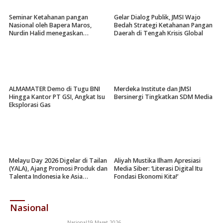
Seminar Ketahanan pangan
Gelar Dialog Publik, JMSI Wajo
Nasional oleh Bapera Maros,
Bedah Strategi Ketahanan Pangan
Nurdin Halid menegaskan
Daerah di Tengah Krisis Global
pentingnya kehadiran BUMN
ALMAMATER Demo di Tugu BNI
Merdeka Institute dan JMSI
Hingga Kantor PT GSI, Angkat Isu
Bersinergi Tingkatkan SDM Media
Eksplorasi Gas
Melayu Day 2026 Digelar di Tailan
Aliyah Mustika Ilham Apresiasi
(YALA), Ajang Promosi Produk dan
Media Siber: ‘Literasi Digital Itu
Talenta Indonesia ke Asia
Fondasi Ekonomi Kita!’
Tenggara
Nasional
Nasional
19 Maret 2026