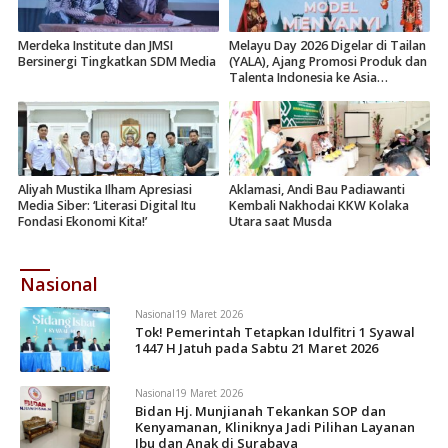
Merdeka Institute dan JMSI
Melayu Day 2026 Digelar di Tailan
Bersinergi Tingkatkan SDM Media
(YALA), Ajang Promosi Produk dan
Talenta Indonesia ke Asia
Tenggara
Aliyah Mustika Ilham Apresiasi
Aklamasi, Andi Bau Padiawanti
Media Siber: ‘Literasi Digital Itu
Kembali Nakhodai KKW Kolaka
Fondasi Ekonomi Kita!’
Utara saat Musda
Nasional
Nasional
19 Maret 2026
Tok! Pemerintah Tetapkan Idulfitri 1 Syawal
1447 H Jatuh pada Sabtu 21 Maret 2026
Nasional
19 Maret 2026
Bidan Hj. Munjianah Tekankan SOP dan
Kenyamanan, Kliniknya Jadi Pilihan Layanan
Ibu dan Anak di Surabaya