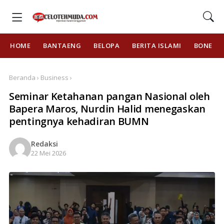
HOME
BANTAENG
BELOPA
BERITA ISLAMI
BONE
Beranda › Business ›
Seminar Ketahanan pangan Nasional oleh
Bapera Maros, Nurdin Halid menegaskan
pentingnya kehadiran BUMN
Redaksi
22 Mei 2026