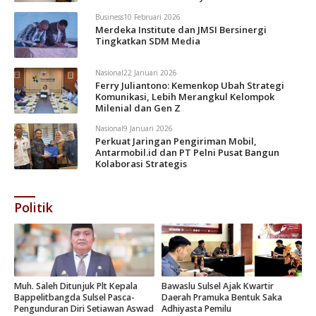
Business
10 Februari 2026
Merdeka Institute dan JMSI Bersinergi
Tingkatkan SDM Media
Nasional
22 Januari 2026
Ferry Juliantono: Kemenkop Ubah Strategi
Komunikasi, Lebih Merangkul Kelompok
Milenial dan Gen Z
Nasional
9 Januari 2026
Perkuat Jaringan Pengiriman Mobil,
Antarmobil.id dan PT Pelni Pusat Bangun
Kolaborasi Strategis
Politik
Muh. Saleh Ditunjuk Plt Kepala
Bawaslu Sulsel Ajak Kwartir
Bappelitbangda Sulsel Pasca-
Daerah Pramuka Bentuk Saka
Pengunduran Diri Setiawan Aswad
Adhiyasta Pemilu