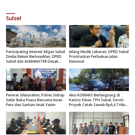
Sulsel
Participating Interest Migas Sulsel
Jelang Mudik Lebaran, DPRD Sulsel
Dinilai Belum Berkeadilan, DPRD
Prioritaskan Perbaikan Jalan
Sulsel dan ALMAMATER Desak
Nasional
Hak Daerah 10 Persen
Pererat Silaturahmi, Polres Sidrap
Aksi KOMAKS Berlangsung di
Gelar Buka Puasa Bersama Insan
Kantor Dinas TPH Sulsel, Soroti
Pers dan Santuni Anak Yatim
Proyek Cetak Sawah Rp6,4 Triliun
di Gowa.