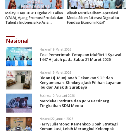
Melayu Day 2026 Digelar di Tailan
Aliyah Mustika Ilham Apresiasi
(YALA), Ajang Promosi Produk dan
Media Siber: ‘Literasi Digital Itu
Talenta Indonesia ke Asia
Fondasi Ekonomi Kita!’
Tenggara
Nasional
Nasional
19 Maret 2026
Tok! Pemerintah Tetapkan Idulfitri 1 Syawal
1447 H Jatuh pada Sabtu 21 Maret 2026
Nasional
19 Maret 2026
Bidan Hj. Munjianah Tekankan SOP dan
Kenyamanan, Kliniknya Jadi Pilihan Layanan
Ibu dan Anak di Surabaya
Business
10 Februari 2026
Merdeka Institute dan JMSI Bersinergi
Tingkatkan SDM Media
Nasional
22 Januari 2026
Ferry Juliantono: Kemenkop Ubah Strategi
Komunikasi, Lebih Merangkul Kelompok