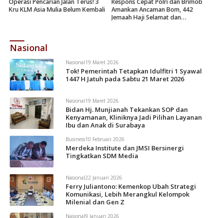
Operasi Pencarian Jalan Terus! 3
Respons Cepat Polri dan Brimob
Kru KLM Asia Mulia Belum Kembali
Amankan Ancaman Bom, 442
Jemaah Haji Selamat dan
Dievakuasi
Nasional
Nasional
19 Maret 2026
Tok! Pemerintah Tetapkan Idulfitri 1 Syawal
1447 H Jatuh pada Sabtu 21 Maret 2026
Nasional
19 Maret 2026
Bidan Hj. Munjianah Tekankan SOP dan
Kenyamanan, Kliniknya Jadi Pilihan Layanan
Ibu dan Anak di Surabaya
Business
10 Februari 2026
Merdeka Institute dan JMSI Bersinergi
Tingkatkan SDM Media
Nasional
22 Januari 2026
Ferry Juliantono: Kemenkop Ubah Strategi
Komunikasi, Lebih Merangkul Kelompok
Milenial dan Gen Z
Nasional
9 Januari 2026