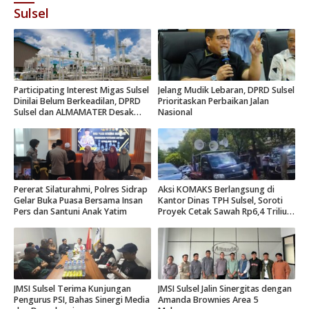
Sulsel
Participating Interest Migas Sulsel
Jelang Mudik Lebaran, DPRD Sulsel
Dinilai Belum Berkeadilan, DPRD
Prioritaskan Perbaikan Jalan
Sulsel dan ALMAMATER Desak
Nasional
Hak Daerah 10 Persen
Pererat Silaturahmi, Polres Sidrap
Aksi KOMAKS Berlangsung di
Gelar Buka Puasa Bersama Insan
Kantor Dinas TPH Sulsel, Soroti
Pers dan Santuni Anak Yatim
Proyek Cetak Sawah Rp6,4 Triliun
di Gowa.
JMSI Sulsel Terima Kunjungan
JMSI Sulsel Jalin Sinergitas dengan
Pengurus PSI, Bahas Sinergi Media
Amanda Brownies Area 5