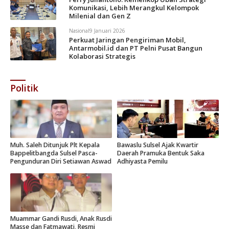
Komunikasi, Lebih Merangkul Kelompok
Milenial dan Gen Z
Nasional
9 Januari 2026
Perkuat Jaringan Pengiriman Mobil,
Antarmobil.id dan PT Pelni Pusat Bangun
Kolaborasi Strategis
Politik
Muh. Saleh Ditunjuk Plt Kepala
Bawaslu Sulsel Ajak Kwartir
Bappelitbangda Sulsel Pasca-
Daerah Pramuka Bentuk Saka
Pengunduran Diri Setiawan Aswad
Adhiyasta Pemilu
Muammar Gandi Rusdi, Anak Rusdi
Masse dan Fatmawati, Resmi