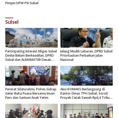
Pimpin DPW PSI Sulsel
Sulsel
Participating Interest Migas Sulsel
Jelang Mudik Lebaran, DPRD Sulsel
Dinilai Belum Berkeadilan, DPRD
Prioritaskan Perbaikan Jalan
Sulsel dan ALMAMATER Desak
Nasional
Hak Daerah 10 Persen
Pererat Silaturahmi, Polres Sidrap
Aksi KOMAKS Berlangsung di
Gelar Buka Puasa Bersama Insan
Kantor Dinas TPH Sulsel, Soroti
Pers dan Santuni Anak Yatim
Proyek Cetak Sawah Rp6,4 Triliun
di Gowa.