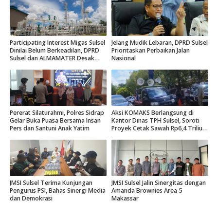
Participating Interest Migas Sulsel
Jelang Mudik Lebaran, DPRD Sulsel
Dinilai Belum Berkeadilan, DPRD
Prioritaskan Perbaikan Jalan
Sulsel dan ALMAMATER Desak
Nasional
Hak Daerah 10 Persen
Pererat Silaturahmi, Polres Sidrap
Aksi KOMAKS Berlangsung di
Gelar Buka Puasa Bersama Insan
Kantor Dinas TPH Sulsel, Soroti
Pers dan Santuni Anak Yatim
Proyek Cetak Sawah Rp6,4 Triliun
di Gowa.
JMSI Sulsel Terima Kunjungan
JMSI Sulsel Jalin Sinergitas dengan
Pengurus PSI, Bahas Sinergi Media
Amanda Brownies Area 5
dan Demokrasi
Makassar