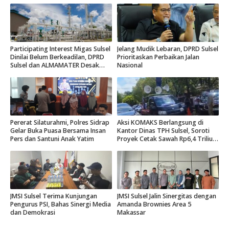
Participating Interest Migas Sulsel
Jelang Mudik Lebaran, DPRD Sulsel
Dinilai Belum Berkeadilan, DPRD
Prioritaskan Perbaikan Jalan
Sulsel dan ALMAMATER Desak
Nasional
Hak Daerah 10 Persen
Pererat Silaturahmi, Polres Sidrap
Aksi KOMAKS Berlangsung di
Gelar Buka Puasa Bersama Insan
Kantor Dinas TPH Sulsel, Soroti
Pers dan Santuni Anak Yatim
Proyek Cetak Sawah Rp6,4 Triliun
di Gowa.
JMSI Sulsel Terima Kunjungan
JMSI Sulsel Jalin Sinergitas dengan
Pengurus PSI, Bahas Sinergi Media
Amanda Brownies Area 5
dan Demokrasi
Makassar