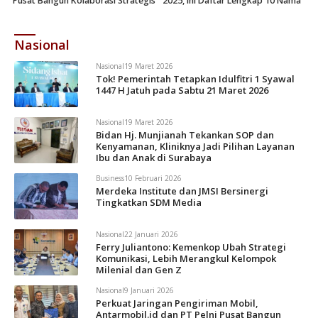
Pusat Bangun Kolaborasi Strategis
2025, Ini Daftar Lengkap 10 Nama
Nasional
Nasional
19 Maret 2026
Tok! Pemerintah Tetapkan Idulfitri 1 Syawal
1447 H Jatuh pada Sabtu 21 Maret 2026
Nasional
19 Maret 2026
Bidan Hj. Munjianah Tekankan SOP dan
Kenyamanan, Kliniknya Jadi Pilihan Layanan
Ibu dan Anak di Surabaya
Business
10 Februari 2026
Merdeka Institute dan JMSI Bersinergi
Tingkatkan SDM Media
Nasional
22 Januari 2026
Ferry Juliantono: Kemenkop Ubah Strategi
Komunikasi, Lebih Merangkul Kelompok
Milenial dan Gen Z
Nasional
9 Januari 2026
Perkuat Jaringan Pengiriman Mobil,
Antarmobil.id dan PT Pelni Pusat Bangun