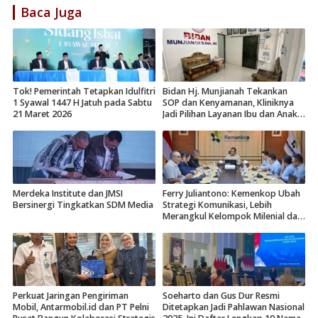
Baca Juga
Tok! Pemerintah Tetapkan Idulfitri
Bidan Hj. Munjianah Tekankan
1 Syawal 1447 H Jatuh pada Sabtu
SOP dan Kenyamanan, Kliniknya
21 Maret 2026
Jadi Pilihan Layanan Ibu dan Anak
di Surabaya
Merdeka Institute dan JMSI
Ferry Juliantono: Kemenkop Ubah
Bersinergi Tingkatkan SDM Media
Strategi Komunikasi, Lebih
Merangkul Kelompok Milenial dan
Gen Z
Perkuat Jaringan Pengiriman
Soeharto dan Gus Dur Resmi
Mobil, Antarmobil.id dan PT Pelni
Ditetapkan Jadi Pahlawan Nasional