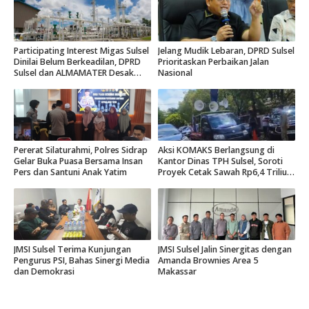
Participating Interest Migas Sulsel
Jelang Mudik Lebaran, DPRD Sulsel
Dinilai Belum Berkeadilan, DPRD
Prioritaskan Perbaikan Jalan
Sulsel dan ALMAMATER Desak
Nasional
Hak Daerah 10 Persen
Pererat Silaturahmi, Polres Sidrap
Aksi KOMAKS Berlangsung di
Gelar Buka Puasa Bersama Insan
Kantor Dinas TPH Sulsel, Soroti
Pers dan Santuni Anak Yatim
Proyek Cetak Sawah Rp6,4 Triliun
di Gowa.
JMSI Sulsel Terima Kunjungan
JMSI Sulsel Jalin Sinergitas dengan
Pengurus PSI, Bahas Sinergi Media
Amanda Brownies Area 5
dan Demokrasi
Makassar