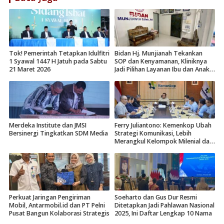
Tok! Pemerintah Tetapkan Idulfitri
Bidan Hj. Munjianah Tekankan
1 Syawal 1447 H Jatuh pada Sabtu
SOP dan Kenyamanan, Kliniknya
21 Maret 2026
Jadi Pilihan Layanan Ibu dan Anak
di Surabaya
Merdeka Institute dan JMSI
Ferry Juliantono: Kemenkop Ubah
Bersinergi Tingkatkan SDM Media
Strategi Komunikasi, Lebih
Merangkul Kelompok Milenial dan
Gen Z
Perkuat Jaringan Pengiriman
Soeharto dan Gus Dur Resmi
Mobil, Antarmobil.id dan PT Pelni
Ditetapkan Jadi Pahlawan Nasional
Pusat Bangun Kolaborasi Strategis
2025, Ini Daftar Lengkap 10 Nama