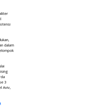
liter
l
potensi
dukan,
ran dalam
 kelompok
lai
ising
rda
se 3
l Aviv,
a