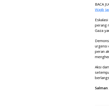
BACA JU
Wajib Ja
Eskalasi
perang r
Gaza yan
Demonstr
urgensi
peran a
menghen
Aksi da
setempat
berlang
Salman 