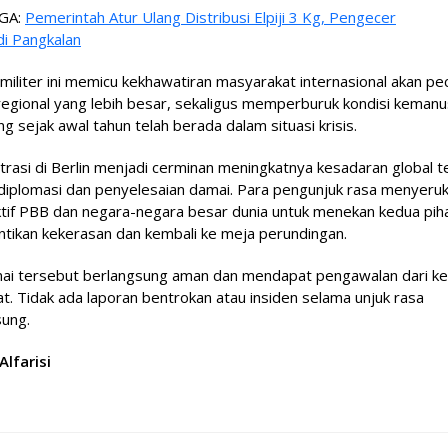
GA:
Pemerintah Atur Ulang Distribusi Elpiji 3 Kg, Pengecer
di Pangkalan
 militer ini memicu kekhawatiran masyarakat internasional akan p
egional yang lebih besar, sekaligus memperburuk kondisi kemanu
g sejak awal tahun telah berada dalam situasi krisis.
asi di Berlin menjadi cerminan meningkatnya kesadaran global 
 diplomasi dan penyelesaian damai. Para pengunjuk rasa menyeru
ktif PBB dan negara-negara besar dunia untuk menekan kedua pih
tikan kekerasan dan kembali ke meja perundingan.
mai tersebut berlangsung aman dan mendapat pengawalan dari kep
. Tidak ada laporan bentrokan atau insiden selama unjuk rasa
sung.
Alfarisi