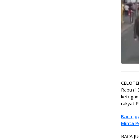
CELOT
Rabu (1
ketegang
rakyat P
Baca Ju
Minta P
BACA JU