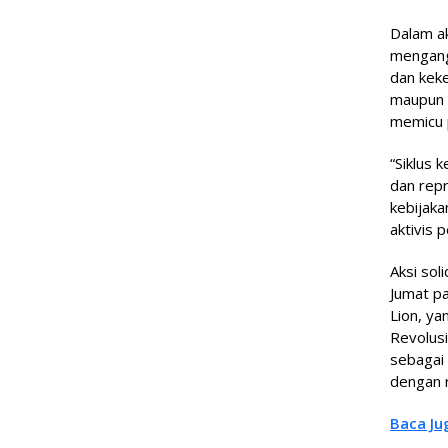
Dalam a
mengangk
dan keke
maupun R
memicu 
“Siklus 
dan repr
kebijaka
aktivis 
Aksi sol
Jumat pa
Lion, ya
Revolusi
sebagai 
dengan r
Baca Ju