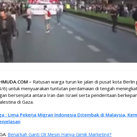
EHMUDA.COM –
Ratusan warga turun ke jalan di pusat kota Berlin
8/6) untuk menyuarakan tuntutan perdamaian di tengah meningka
an bersenjata antara Iran dan Israel serta penderitaan berkepa
alestina di Gaza.
ga : Lima Pekerja Migran Indonesia Ditembak di Malaysia, Kem
enjelasan
GA:
Benarkah Ganti Oli Mesin Hanya Gimik Marketing?