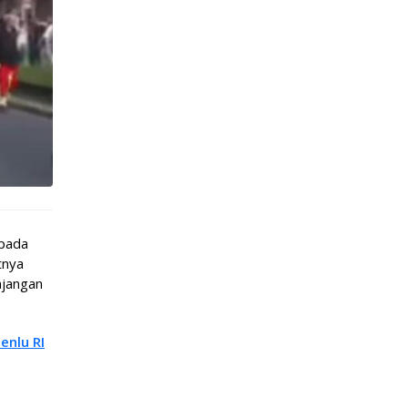
 pada
tnya
njangan
enlu RI