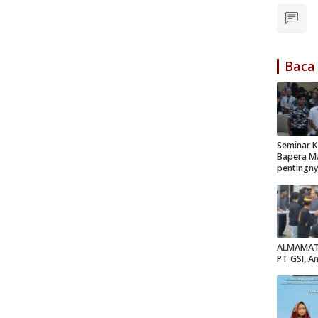
Baca
Seminar K
Bapera Ma
pentingn
ALMAMATE
PT GSI, A