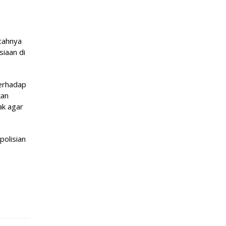
ecahnya
siaan di
terhadap
kan
ak agar
olisian