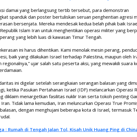
ksi damai yang berlangsung tertib tersebut, para demonstran
at spanduk dan poster bertuliskan seruan penghentian agresi mi
rasan bersenjata. Mereka mendesak kedua belah pihak baik Israe
epublik Islam Iran untuk menghentikan operasi militer yang ber
perang yang lebih luas di kawasan Timur Tengah.
kekerasan ini harus dihentikan. Kami menolak mesin perang, pendu
esi, baik yang dilakukan Israel terhadap Palestina, maupun oleh I
n regionalnya,” ujar salah satu peserta aksi, yang mewakili suara
perdamaian.
idaritas ini digelar setelah serangkaian serangan balasan yang dimu
gi, ketika Pasukan Pertahanan Israel (IDF) melancarkan Operasi R
ng diklaim menargetkan fasilitas nuklir Iran serta tokoh penting Ga
 Iran. Tidak lama kemudian, Iran meluncurkan Operasi True Promi
balasan, dengan menghujani beberapa kota di Israel, termasuk Te
udal.
ga : Rumah di Tengah Jalan Tol, Kisah Unik Huang Ping di Chin