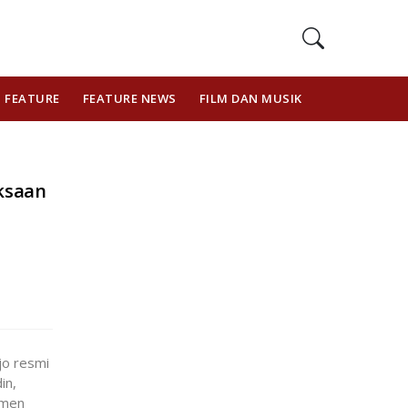
FEATURE
FEATURE NEWS
FILM DAN MUSIK
GAYA HIDUP
ksaan
jo resmi
in,
omen