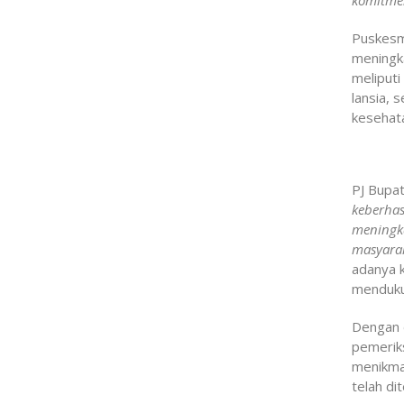
komitmen
Puskesm
meningka
meliputi
lansia, 
kesehata
PJ Bupa
keberhas
meningka
masyara
adanya k
menduku
Dengan 
pemerik
menikmat
telah di