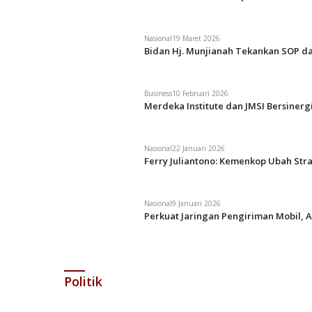
Nasional
19 Maret 2026
Bidan Hj. Munjianah Tekankan SOP da
Business
10 Februari 2026
Merdeka Institute dan JMSI Bersiner
Nasional
22 Januari 2026
Ferry Juliantono: Kemenkop Ubah Str
Nasional
9 Januari 2026
Perkuat Jaringan Pengiriman Mobil, A
Politik