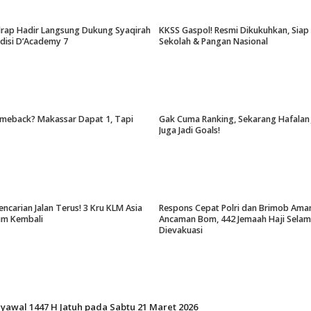
drap Hadir Langsung Dukung Syaqirah
KKSS Gaspol! Resmi Dikukuhkan, Sia
udisi D’Academy 7
Sekolah & Pangan Nasional
meback? Makassar Dapat 1, Tapi
Gak Cuma Ranking, Sekarang Hafalan 
Juga Jadi Goals!
encarian Jalan Terus! 3 Kru KLM Asia
Respons Cepat Polri dan Brimob Ama
um Kembali
Ancaman Bom, 442 Jemaah Haji Selam
Dievakuasi
Syawal 1447 H Jatuh pada Sabtu 21 Maret 2026