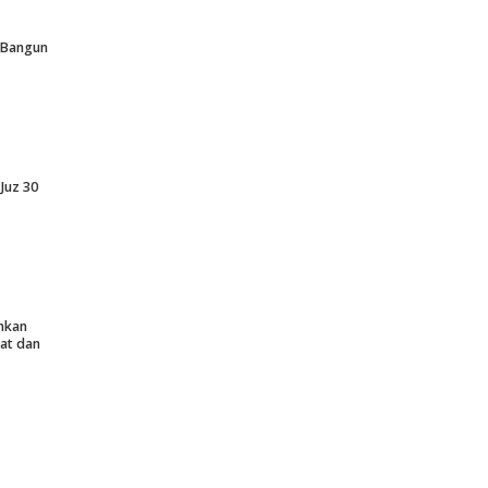
p Bangun
Juz 30
nkan
at dan