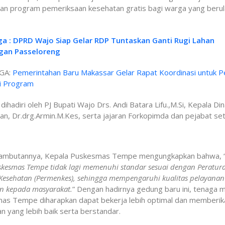
ran program pemeriksaan kesehatan gratis bagi warga yang beru
ga : DPRD Wajo Siap Gelar RDP Tuntaskan Ganti Rugi Lahan
gan Passeloreng
GA:
Pemerintahan Baru Makassar Gelar Rapat Koordinasi untuk P
si Program
i dihadiri oleh PJ Bupati Wajo Drs. Andi Batara Lifu.,M.Si, Kepala Di
n, Dr.drg.Armin.M.Kes, serta jajaran Forkopimda dan pejabat se
ambutannya, Kepala Puskesmas Tempe mengungkapkan bahwa, 
kesmas Tempe tidak lagi memenuhi standar sesuai dengan Peratur
Kesehatan (Permenkes), sehingga mempengaruhi kualitas pelayanan
n kepada masyarakat.
” Dengan hadirnya gedung baru ini, tenaga m
as Tempe diharapkan dapat bekerja lebih optimal dan memberik
n yang lebih baik serta berstandar.