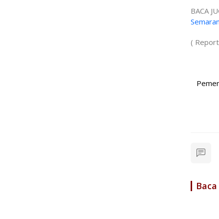
BACA JU
Semara
( Reporte
Pemerintah K
Baca