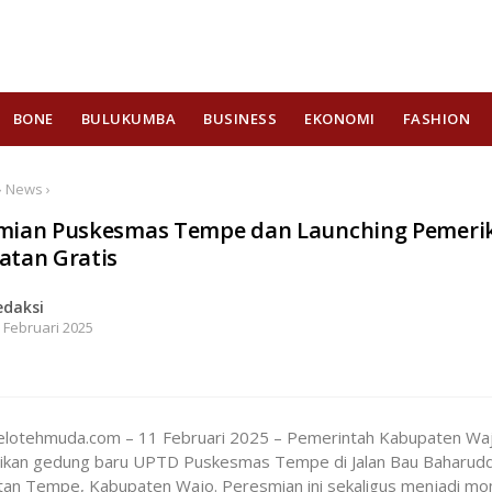
BONE
BULUKUMBA
BUSINESS
EKONOMI
FASHION
› News ›
mian Puskesmas Tempe dan Launching Pemeri
atan Gratis
edaksi
 Februari 2025
Celotehmuda.com – 11 Februari 2025 – Pemerintah Kabupaten Wa
kan gedung baru UPTD Puskesmas Tempe di Jalan Bau Baharudd
an Tempe, Kabupaten Wajo. Peresmian ini sekaligus menjadi m