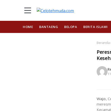
HOME
BANTAENG
BELOPA
BERITA ISLAMI
Beranda 
Peres
Keseh
R
11
Wajo
, 
meresmi
Kecamat