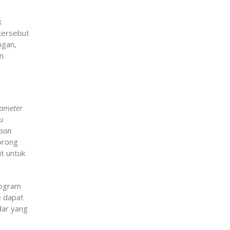
“
k
 tersebut
ngan,
an
rameter
tu
asan
orong
t untuk
rogram
e dapat
dar yang