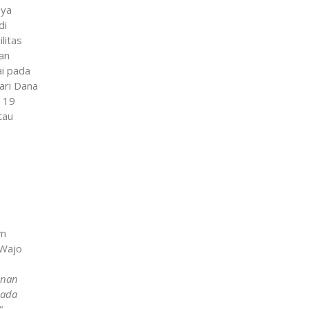
nya
di
litas
an
ai pada
ari Dana
 19
tau
am
 Wajo
anan
pada