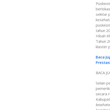
Puskesm
berlokas
sekitar
kesehata
puskesma
tahun 2
Hibah K
Tahun 2
klaster 
Baca Ju
Prestas
BACA JU
Selain p
pemeriks
secara r
Kabupat
kesehata