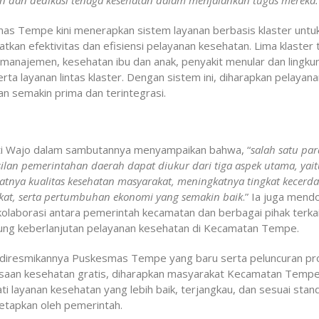
 dan dedikasi tenaga kesehatan dalam menjalankan tugas mereka.
as Tempe kini menerapkan sistem layanan berbasis klaster untu
tkan efektivitas dan efisiensi pelayanan kesehatan. Lima klaster
 manajemen, kesehatan ibu dan anak, penyakit menular dan lingku
serta layanan lintas klaster. Dengan sistem ini, diharapkan pelayan
n semakin prima dan terintegrasi.
ti Wajo dalam sambutannya menyampaikan bahwa, “
salah satu pa
ilan pemerintahan daerah dapat diukur dari tiga aspek utama, yai
tnya kualitas kesehatan masyarakat, meningkatnya tingkat kecerd
kat, serta pertumbuhan ekonomi yang semakin baik
.” Ia juga mend
olaborasi antara pemerintah kecamatan dan berbagai pihak terkai
ng keberlanjutan pelayanan kesehatan di Kecamatan Tempe.
diresmikannya Puskesmas Tempe yang baru serta peluncuran p
saan kesehatan gratis, diharapkan masyarakat Kecamatan Temp
i layanan kesehatan yang lebih baik, terjangkau, dan sesuai stan
tetapkan oleh pemerintah.