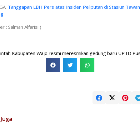
GA:
Tanggapan LBH Pers atas Insiden Peliputan di Stasiun Tawa
ng
r : Salman Alfarisi )
abupaten Wajo resmi meresmikan gedung baru UPTD Puskesmas 
 Juga