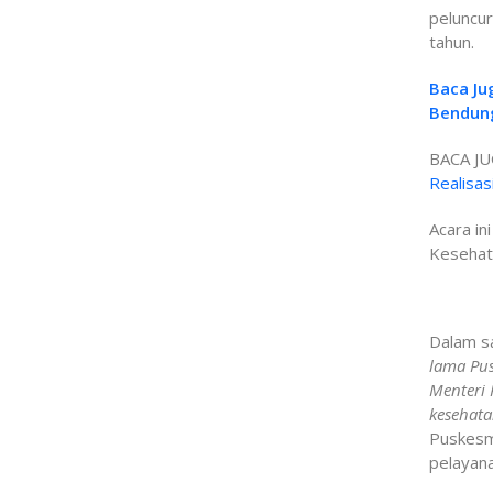
peluncu
tahun.
Baca Ju
Bendun
BACA JU
Realisa
Acara in
Kesehata
Dalam s
lama Pus
Menteri 
kesehata
Puskesm
pelayana