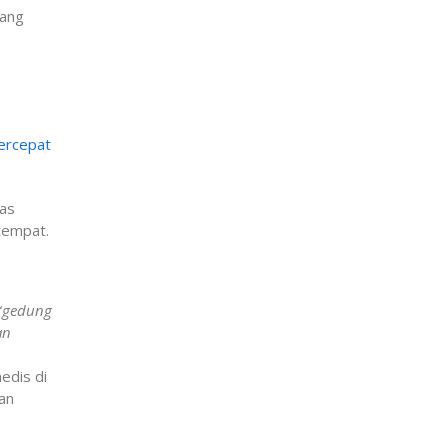
lang
ercepat
nas
tempat.
“
gedung
an
edis di
an