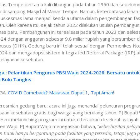
as Tempe pertama kali dibangun pada tahun 1960 dan sebelum
i di samping Masjid Al Manar Tempe. Namun, keterbatasan lahan 
 puskesmas lama menjadi kendala utama dalam pengembangan fasi
n. Oleh karena itu, sejak tahun 2022 dilakukan usulan pembangun
s baru. Pembangunan ini terealisasi pada tahun 2023 dan seles
024 dengan anggaran sebesar 9,8 miliar rupiah yang bersumber d
husus (DHK). Gedung baru ini telah sesuai dengan Permenkes No.
024 dan mengadopsi sistem Integrated Referral Package (IRP) a
pelayanan kesehatan.
ga : Pelantikan Pengurus PBSI Wajo 2024-2028: Bersatu untuk
i Bulu Tangkis
GA:
COVID Comeback? Makassar Dapat 1, Tapi Aman!
eresmian gedung baru, acara ini juga menandai peluncuran progr
aan kesehatan gratis bagi warga yang berulang tahun. PJ Bupati
esmi melaunching program ini untuk diterapkan di seluruh wilayah
en Wajo. PJ Bupati Wajo menegaskan bahwa, “
keberhasilan pelay
n tidak hanya bergantung pada fasilitas yang tersedia, tetapi juga 