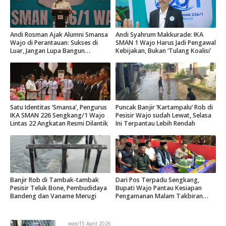
Andi Rosman Ajak Alumni Smansa
Andi Syahrum Makkurade: IKA
Wajo di Perantauan: Sukses di
SMAN 1 Wajo Harus Jadi Pengawal
Luar, Jangan Lupa Bangun
Kebijakan, Bukan ‘Tulang Koalisi’
Kampung Halaman
Satu Identitas ‘Smansa’, Pengurus
Puncak Banjir ‘Kartampalu’ Rob di
IKA SMAN 226 Sengkang/1 Wajo
Pesisir Wajo sudah Lewat, Selasa
Lintas 22 Angkatan Resmi Dilantik
Ini Terpantau Lebih Rendah
Banjir Rob di Tambak-tambak
Dari Pos Terpadu Sengkang,
Pesisir Teluk Bone, Pembudidaya
Bupati Wajo Pantau Kesiapan
Bandeng dan Vaname Merugi
Pengamanan Malam Takbiran
2026
wajo
15 April 2026