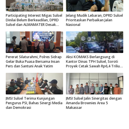
Participating Interest Migas Sulsel
Jelang Mudik Lebaran, DPRD Sulsel
Dinilai Belum Berkeadilan, DPRD
Prioritaskan Perbaikan Jalan
Sulsel dan ALMAMATER Desak
Nasional
Hak Daerah 10 Persen
Pererat Silaturahmi, Polres Sidrap
Aksi KOMAKS Berlangsung di
Gelar Buka Puasa Bersama Insan
Kantor Dinas TPH Sulsel, Soroti
Pers dan Santuni Anak Yatim
Proyek Cetak Sawah Rp6,4 Triliun
di Gowa.
JMSI Sulsel Terima Kunjungan
JMSI Sulsel Jalin Sinergitas dengan
Pengurus PSI, Bahas Sinergi Media
Amanda Brownies Area 5
dan Demokrasi
Makassar