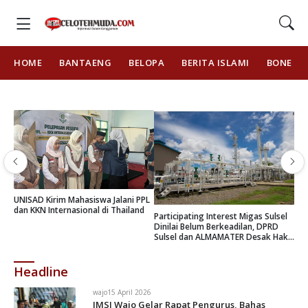
HOME
BANTAENG
BELOPA
BERITA ISLAMI
BONE
SAD Kirim Mahasiswa Jalani PPL
Seminar K
 KKN Internasional di Thailand
Nasional o
Participating Interest Migas Sulsel
Halid men
Dinilai Belum Berkeadilan, DPRD
kehadiran
Sulsel dan ALMAMATER Desak Hak
Daerah 10 Persen
Headline
wajo
15 April 2026
JMSI Wajo Gelar Rapat Pengurus, Bahas