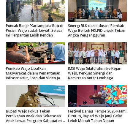
Puncak Banjir ‘Kartampalu’ Rob di
Sinergi BLK dan Industri, Pemkab
Pesisir Wajo sudah Lewat, Selasa
Wajo Bentuk FKLPID untuk Tekan
Ini Terpantau Lebih Rendah
Angka Pengangguran
Pemkab Wajo Libatkan
JMSI Wajo Silaturahmi ke Kejari
Masyarakat dalam Pemantauan
Wajo, Perkuat Sinergi dan
Infrastruktur, Foto dan Video Jadi
Kemitraan Antar Lembaga
Bukti Lapangan
Bupati Wajo Fokus Tekan
Festival Danau Tempe 2025 Resmi
Pernikahan Anak dan Kekerasan
Ditutup, Bupati Wajo Janji Gelar
Anak Lewat Program Kabupaten
Lebih Meriah Tahun Depan
Layak Anak