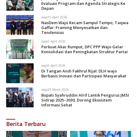
Evaluasi Program dan Agenda Strategis Ke
Depan
wajo
15 April 2026
NasDem Wajo Kecam Sampul Tempo, Taqwa
Gaffar: Framing Menyesatkan dan
Tendensius
wajo
5 April 2026
Perkuat Akar Rumput, DPC PPP Wajo Gelar
Konsolidasi dan Peningkatan Struktur Partai
wajo
5 April 2026
Di Tangan Andi Fakhrul Rijal: DLH wajo
Berbasis Inovasi dan Partisipasi Masyarakat
wajo
29 Maret 2026
Bupati Syahruddin Alrif Lantik Pengurus JMSI
Sidrap 2025–2030, Dorong Ekosistem
Informasi Sehat
Berita Terbaru