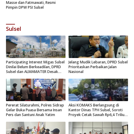
Masse dan Fatmawati, Resmi
Pimpin DPW PSI Sulsel
Sulsel
Participating Interest Migas Sulsel
Jelang Mudik Lebaran, DPRD Sulsel
Dinilai Belum Berkeadilan, DPRD
Prioritaskan Perbaikan Jalan
Sulsel dan ALMAMATER Desak
Nasional
Hak Daerah 10 Persen
Pererat Silaturahmi, Polres Sidrap
Aksi KOMAKS Berlangsung di
Gelar Buka Puasa Bersama Insan
Kantor Dinas TPH Sulsel, Soroti
Pers dan Santuni Anak Yatim
Proyek Cetak Sawah Rp6,4 Triliun
di Gowa.