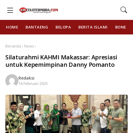
HOME
BANTAENG
BELOPA
BERITA ISLAMI
BONE
Beranda › News ›
Silaturahmi KAHMI Makassar: Apresiasi
untuk Kepemimpinan Danny Pomanto
Redaksi
16 Februari 2025