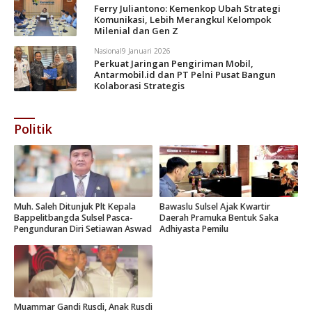
Ferry Juliantono: Kemenkop Ubah Strategi
Komunikasi, Lebih Merangkul Kelompok
Milenial dan Gen Z
Nasional
9 Januari 2026
Perkuat Jaringan Pengiriman Mobil,
Antarmobil.id dan PT Pelni Pusat Bangun
Kolaborasi Strategis
Politik
Muh. Saleh Ditunjuk Plt Kepala
Bawaslu Sulsel Ajak Kwartir
Bappelitbangda Sulsel Pasca-
Daerah Pramuka Bentuk Saka
Pengunduran Diri Setiawan Aswad
Adhiyasta Pemilu
Muammar Gandi Rusdi, Anak Rusdi