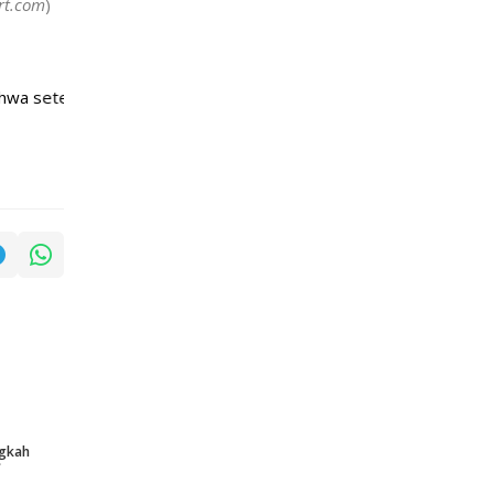
rt.com
)
lah dipecat oleh PSSI pada 6 Januari 2025
ngkah