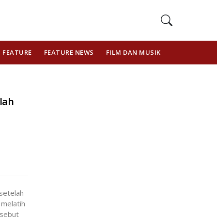
FEATURE
FEATURE NEWS
FILM DAN MUSIK
GAYA HIDUP
lah
setelah
 melatih
rsebut