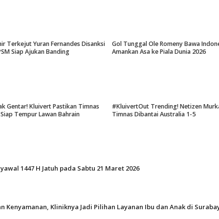
hir Terkejut Yuran Fernandes Disanksi
Gol Tunggal Ole Romeny Bawa Indon
PSM Siap Ajukan Banding
Amankan Asa ke Piala Dunia 2026
k Gentar! Kluivert Pastikan Timnas
#KluivertOut Trending! Netizen Murk
 Siap Tempur Lawan Bahrain
Timnas Dibantai Australia 1-5
Syawal 1447 H Jatuh pada Sabtu 21 Maret 2026
n Kenyamanan, Kliniknya Jadi Pilihan Layanan Ibu dan Anak di Suraba