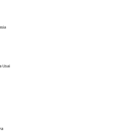
esia
a Usai
ya