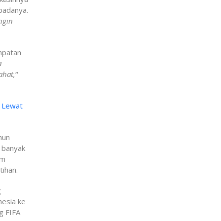
padanya.
ngin
mpatan
a
ahat,
“
a Lewat
hun
 banyak
um
ihan.
g
nesia ke
g FIFA