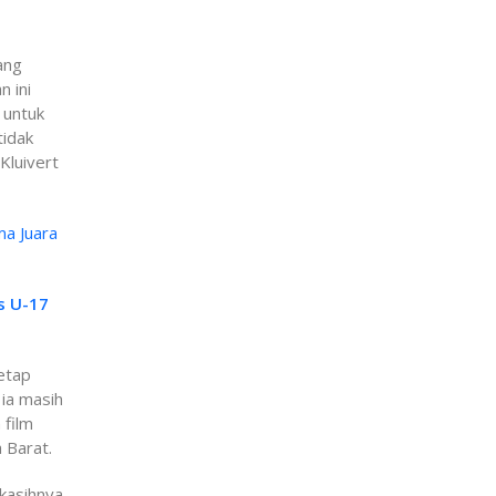
ang
 ini
 untuk
tidak
Kluivert
ma Juara
s U-17
etap
 ia masih
 film
 Barat.
kasihnya