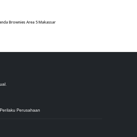
Amanda Brownies Area 5 Makassar
ual.
 Perilaku Perusahaan