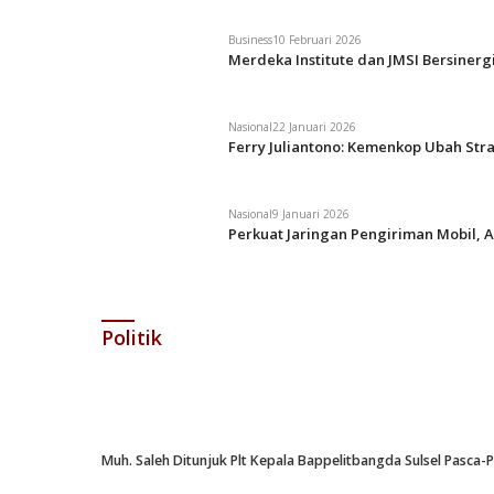
Business
10 Februari 2026
Merdeka Institute dan JMSI Bersiner
Nasional
22 Januari 2026
Ferry Juliantono: Kemenkop Ubah Str
Nasional
9 Januari 2026
Perkuat Jaringan Pengiriman Mobil, A
Politik
Muh. Saleh Ditunjuk Plt Kepala Bappelitbangda Sulsel Pasca