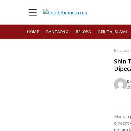
HOME
BANTAENG
BELOPA
BERITA ISLAMI
Beranda ›
Shin 
Dipeca
R
20
Mantan 
dipecat 
negara l