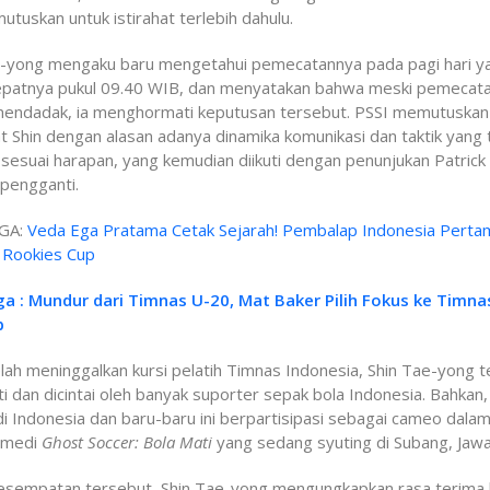
tuskan untuk istirahat terlebih dahulu.
e-yong mengaku baru mengetahui pemecatannya pada pagi hari y
epatnya pukul 09.40 WIB, dan menyatakan bahwa meski pemecatan
mendadak, ia menghormati keputusan tersebut. PSSI memutuskan
Shin dengan alasan adanya dinamika komunikasi dan taktik yang 
 sesuai harapan, yang kemudian diikuti dengan penunjukan Patrick 
pengganti.
GA:
Veda Ega Pratama Cetak Sejarah! Pembalap Indonesia Perta
 Rookies Cup
ga : Mundur dari Timnas U-20, Mat Baker Pilih Fokus ke Timna
b
lah meninggalkan kursi pelatih Timnas Indonesia, Shin Tae-yong t
i dan dicintai oleh banyak suporter sepak bola Indonesia. Bahkan,
i Indonesia dan baru-baru ini berpartisipasi sebagai cameo dalam
omedi
Ghost Soccer: Bola Mati
yang sedang syuting di Subang, Jawa
esempatan tersebut, Shin Tae-yong mengungkapkan rasa terima 