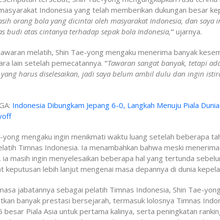
masyarakat Indonesia yang telah memberikan dukungan besar ke
sih orang bola yang dicintai oleh masyarakat Indonesia, dan saya i
 budi atas cintanya terhadap sepak bola Indonesia,
“
ujarnya.
 tawaran melatih, Shin Tae-yong mengaku menerima banyak kese
ara lain setelah pemecatannya.
“
Tawaran sangat banyak, tetapi ad
yang harus diselesaikan, jadi saya belum ambil dulu dan ingin istir
.
GA:
Indonesia Dibungkam Jepang 6-0, Langkah Menuju Piala Duni
yoff
e-yong mengaku ingin menikmati waktu luang setelah beberapa ta
elatih Timnas Indonesia. Ia menambahkan bahwa meski menerima
 ia masih ingin menyelesaikan beberapa hal yang tertunda sebel
keputusan lebih lanjut mengenai masa depannya di dunia kepelat
masa jabatannya sebagai pelatih Timnas Indonesia, Shin Tae-yon
kan banyak prestasi bersejarah, termasuk lolosnya Timnas Indo
 besar Piala Asia untuk pertama kalinya, serta peningkatan rankin