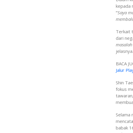
kepada 
“
Saya ma
membalas
Terkait
dari neg
masalah 
jelasnya
BACA JU
Jalur Pla
Shin Ta
fokus m
tawaran,
membuat 
Selama 
mencatat
babak 16