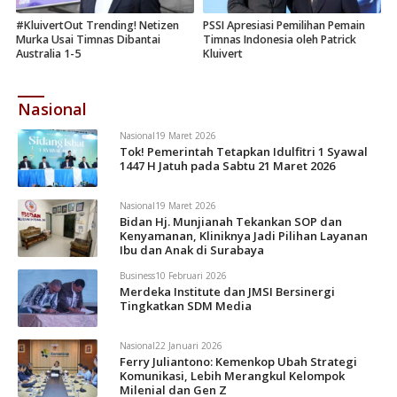
#KluivertOut Trending! Netizen
PSSI Apresiasi Pemilihan Pemain
Murka Usai Timnas Dibantai
Timnas Indonesia oleh Patrick
Australia 1-5
Kluivert
Nasional
Nasional
19 Maret 2026
Tok! Pemerintah Tetapkan Idulfitri 1 Syawal
1447 H Jatuh pada Sabtu 21 Maret 2026
Nasional
19 Maret 2026
Bidan Hj. Munjianah Tekankan SOP dan
Kenyamanan, Kliniknya Jadi Pilihan Layanan
Ibu dan Anak di Surabaya
Business
10 Februari 2026
Merdeka Institute dan JMSI Bersinergi
Tingkatkan SDM Media
Nasional
22 Januari 2026
Ferry Juliantono: Kemenkop Ubah Strategi
Komunikasi, Lebih Merangkul Kelompok
Milenial dan Gen Z