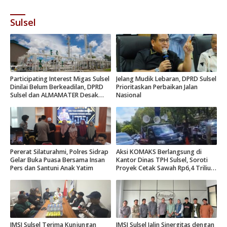
Sulsel
Participating Interest Migas Sulsel
Jelang Mudik Lebaran, DPRD Sulsel
Dinilai Belum Berkeadilan, DPRD
Prioritaskan Perbaikan Jalan
Sulsel dan ALMAMATER Desak
Nasional
Hak Daerah 10 Persen
Pererat Silaturahmi, Polres Sidrap
Aksi KOMAKS Berlangsung di
Gelar Buka Puasa Bersama Insan
Kantor Dinas TPH Sulsel, Soroti
Pers dan Santuni Anak Yatim
Proyek Cetak Sawah Rp6,4 Triliun
di Gowa.
JMSI Sulsel Terima Kunjungan
JMSI Sulsel Jalin Sinergitas dengan