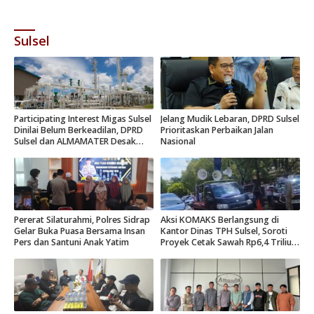
Sulsel
Participating Interest Migas Sulsel
Jelang Mudik Lebaran, DPRD Sulsel
Dinilai Belum Berkeadilan, DPRD
Prioritaskan Perbaikan Jalan
Sulsel dan ALMAMATER Desak
Nasional
Hak Daerah 10 Persen
Pererat Silaturahmi, Polres Sidrap
Aksi KOMAKS Berlangsung di
Gelar Buka Puasa Bersama Insan
Kantor Dinas TPH Sulsel, Soroti
Pers dan Santuni Anak Yatim
Proyek Cetak Sawah Rp6,4 Triliun
di Gowa.