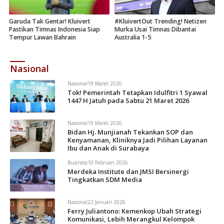
Garuda Tak Gentar! Kluivert
#KluivertOut Trending! Netizen
Pastikan Timnas Indonesia Siap
Murka Usai Timnas Dibantai
Tempur Lawan Bahrain
Australia 1-5
Nasional
Nasional
19 Maret 2026
Tok! Pemerintah Tetapkan Idulfitri 1 Syawal
1447 H Jatuh pada Sabtu 21 Maret 2026
Nasional
19 Maret 2026
Bidan Hj. Munjianah Tekankan SOP dan
Kenyamanan, Kliniknya Jadi Pilihan Layanan
Ibu dan Anak di Surabaya
Business
10 Februari 2026
Merdeka Institute dan JMSI Bersinergi
Tingkatkan SDM Media
Nasional
22 Januari 2026
Ferry Juliantono: Kemenkop Ubah Strategi
Komunikasi, Lebih Merangkul Kelompok