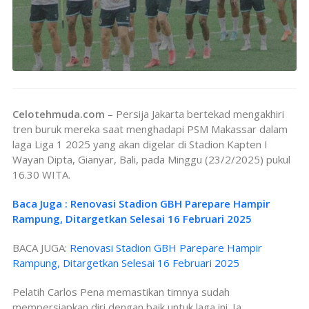
Celotehmuda.com
– Persija Jakarta bertekad mengakhiri
tren buruk mereka saat menghadapi PSM Makassar dalam
laga Liga 1 2025 yang akan digelar di Stadion Kapten I
Wayan Dipta, Gianyar, Bali, pada Minggu (23/2/2025) pukul
16.30 WITA.
Baca Juga : Renovasi Stadion GBH Parepare Hampir
Rampung, Ditargetkan Selesai 16 Februari 2025
BACA JUGA:
Renovasi Stadion GBH Parepare Hampir
Rampung, Ditargetkan Selesai 16 Februari 2025
Pelatih Carlos Pena memastikan timnya sudah
mempersiapkan diri dengan baik untuk laga ini. Ia