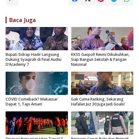
Baca Juga
Bupati Sidrap Hadir Langsung
KKSS Gaspol! Resmi Dikukuhkan,
Dukung Syaqirah di Final Audisi
Siap Bangun Sekolah & Pangan
D’Academy 7
Nasional
COVID Comeback? Makassar
Gak Cuma Ranking, Sekarang
Dapat 1, Tapi Aman!
Hafalan Juz 30 Juga Jadi Goals!
Operasi Pencarian Jalan Terus! 3
Respons Cepat Polri dan Brimob