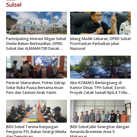
Sulsel
Participating Interest Migas Sulsel
Jelang Mudik Lebaran, DPRD Sulsel
Dinilai Belum Berkeadilan, DPRD
Prioritaskan Perbaikan Jalan
Sulsel dan ALMAMATER Desak
Nasional
Hak Daerah 10 Persen
Pererat Silaturahmi, Polres Sidrap
Aksi KOMAKS Berlangsung di
Gelar Buka Puasa Bersama Insan
Kantor Dinas TPH Sulsel, Soroti
Pers dan Santuni Anak Yatim
Proyek Cetak Sawah Rp6,4 Triliun
di Gowa.
JMSI Sulsel Terima Kunjungan
JMSI Sulsel Jalin Sinergitas dengan
Pengurus PSI, Bahas Sinergi Media
Amanda Brownies Area 5
dan Demokrasi
Makassar