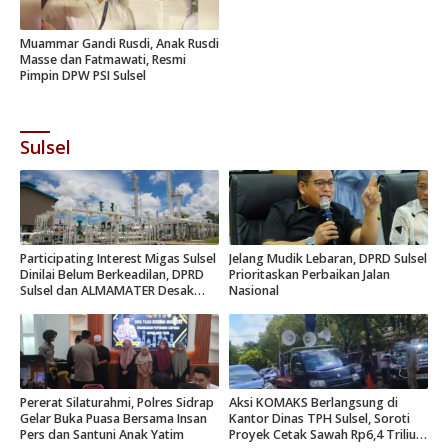
Muammar Gandi Rusdi, Anak Rusdi
Masse dan Fatmawati, Resmi
Pimpin DPW PSI Sulsel
Sulsel
Participating Interest Migas Sulsel
Jelang Mudik Lebaran, DPRD Sulsel
Dinilai Belum Berkeadilan, DPRD
Prioritaskan Perbaikan Jalan
Sulsel dan ALMAMATER Desak
Nasional
Hak Daerah 10 Persen
Pererat Silaturahmi, Polres Sidrap
Aksi KOMAKS Berlangsung di
Gelar Buka Puasa Bersama Insan
Kantor Dinas TPH Sulsel, Soroti
Pers dan Santuni Anak Yatim
Proyek Cetak Sawah Rp6,4 Triliun