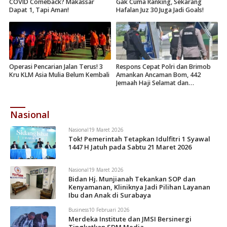
COVID Comeback? Makassar
Gak Cuma Ranking, Sekarang
Dapat 1, Tapi Aman!
Hafalan Juz 30 Juga Jadi Goals!
Operasi Pencarian Jalan Terus! 3
Respons Cepat Polri dan Brimob
Kru KLM Asia Mulia Belum Kembali
Amankan Ancaman Bom, 442
Jemaah Haji Selamat dan
Dievakuasi
Nasional
Nasional
19 Maret 2026
Tok! Pemerintah Tetapkan Idulfitri 1 Syawal
1447 H Jatuh pada Sabtu 21 Maret 2026
Nasional
19 Maret 2026
Bidan Hj. Munjianah Tekankan SOP dan
Kenyamanan, Kliniknya Jadi Pilihan Layanan
Ibu dan Anak di Surabaya
Business
10 Februari 2026
Merdeka Institute dan JMSI Bersinergi
Tingkatkan SDM Media