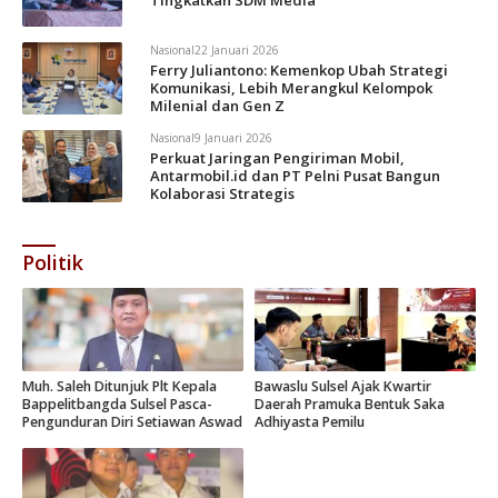
Nasional
22 Januari 2026
Ferry Juliantono: Kemenkop Ubah Strategi
Komunikasi, Lebih Merangkul Kelompok
Milenial dan Gen Z
Nasional
9 Januari 2026
Perkuat Jaringan Pengiriman Mobil,
Antarmobil.id dan PT Pelni Pusat Bangun
Kolaborasi Strategis
Politik
Muh. Saleh Ditunjuk Plt Kepala
Bawaslu Sulsel Ajak Kwartir
Bappelitbangda Sulsel Pasca-
Daerah Pramuka Bentuk Saka
Pengunduran Diri Setiawan Aswad
Adhiyasta Pemilu