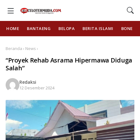
HOME
BANTAENG
BELOPA
BERITA ISLAMI
BONE
Beranda › News ›
“Proyek Rehab Asrama Hipermawa Diduga
Salah”
Redaksi
12 Desember 2024