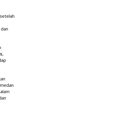
 setelah
 dan
h
s
,
dap
kan
n medan
dalam
 dan