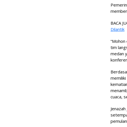
Pemerint
memberi
BACA JU
Dilantik
“Mohon d
tim lang
medan ya
konferen
Berdasa
memilik
kematian
menambah
cuaca, 
Jenazah 
setempa
pemulang