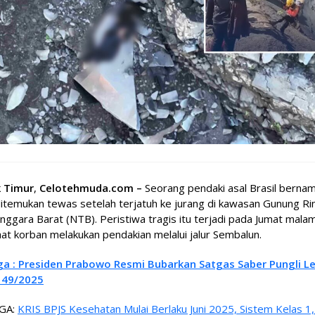
 Timur
,
Celotehmuda.com –
Seorang pendaki asal Brasil bernam
itemukan tewas setelah terjatuh ke jurang di kawasan Gunung Rin
ggara Barat (NTB). Peristiwa tragis itu terjadi pada Jumat malam
at korban melakukan pendakian melalui jalur Sembalun.
ga : Presiden Prabowo Resmi Bubarkan Satgas Saber Pungli L
 49/2025
GA:
KRIS BPJS Kesehatan Mulai Berlaku Juni 2025, Sistem Kelas 1,