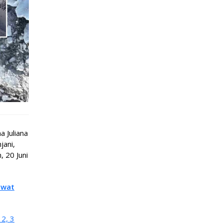
a Juliana
jani,
, 20 Juni
ewat
 2, 3