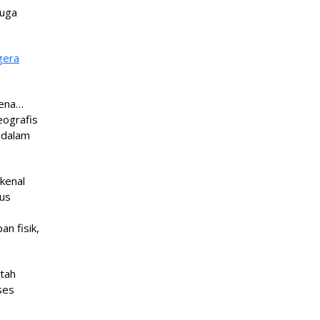
juga
gera
rena…
eografis
 dalam
kenal
sus
n fisik,
ntah
ses