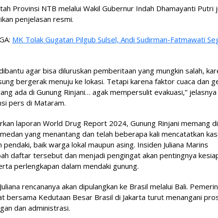
ah Provinsi NTB melalui Wakil Gubernur Indah Dhamayanti Putri 
kan penjelasan resmi.
GA:
MK Tolak Gugatan Pilgub Sulsel, Andi Sudirman-Fatmawati Se
ibantu agar bisa diluruskan pemberitaan yang mungkin salah, ka
sung bergerak menuju ke lokasi. Tetapi karena faktor cuaca dan g
ng ada di Gunung Rinjani… agak mempersulit evakuasi,” jelasnya
si pers di Mataram.
rkan laporan World Drug Report 2024, Gunung Rinjani memang di
i medan yang menantang dan telah beberapa kali mencatatkan ka
 pendaki, baik warga lokal maupun asing. Insiden Juliana Marins
 daftar tersebut dan menjadi pengingat akan pentingnya kesiapa
serta perlengkapan dalam mendaki gunung.
Juliana rencananya akan dipulangkan ke Brasil melalui Bali. Pemeri
t bersama Kedutaan Besar Brasil di Jakarta turut menangani pro
an dan administrasi.