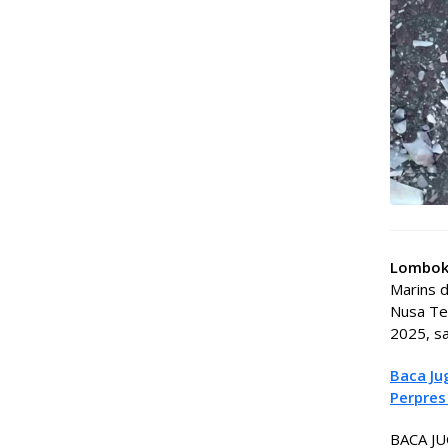
Lombok
Marins d
Nusa Ten
2025, sa
Baca Ju
Perpres
BACA JU