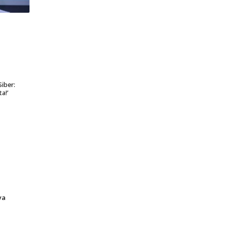
Siber:
a!’
ya