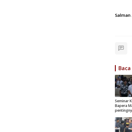
Salman 
Baca
Seminar K
Bapera Ma
pentingn