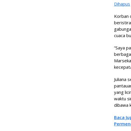
Dihapus
Korban d
beristir
gabunga
cuaca bu
“Saya pa
berbagai
Marseka
kecepata
Juliana 
pantaua
yang lic
waktu si
dibawa k
Baca Ju
Permen