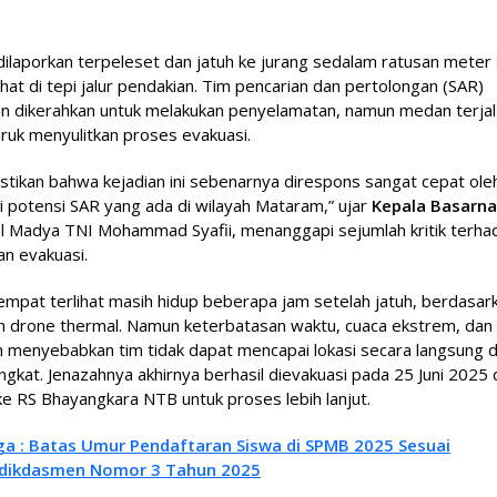
ilaporkan terpeleset dan jatuh ke jurang sedalam ratusan meter
ahat di tepi jalur pendakian. Tim pencarian dan pertolongan (SAR)
n dikerahkan untuk melakukan penyelamatan, namun medan terjal
ruk menyulitkan proses evakuasi.
stikan bahwa kejadian ini sebenarnya direspons sangat cepat ole
 potensi SAR yang ada di wilayah Mataram,” ujar
Kepala Basarna
l Madya TNI Mohammad Syafii, menanggapi sejumlah kritik terha
n evakuasi.
sempat terlihat masih hidup beberapa jam setelah jatuh, berdasar
n drone thermal. Namun keterbatasan waktu, cuaca ekstrem, da
in menyebabkan tim tidak dapat mencapai lokasi secara langsung 
ngkat. Jenazahnya akhirnya berhasil dievakuasi pada 25 Juni 2025
e RS Bhayangkara NTB untuk proses lebih lanjut.
ga : Batas Umur Pendaftaran Siswa di SPMB 2025 Sesuai
dikdasmen Nomor 3 Tahun 2025