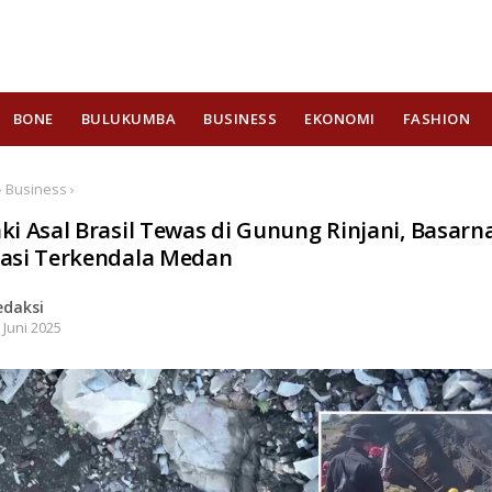
BONE
BULUKUMBA
BUSINESS
EKONOMI
FASHION
 Business ›
ki Asal Brasil Tewas di Gunung Rinjani, Basarna
asi Terkendala Medan
edaksi
 Juni 2025