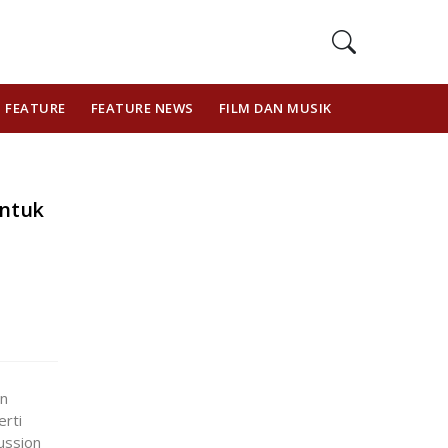
FEATURE
FEATURE NEWS
FILM DAN MUSIK
GAYA HIDUP
untuk
an
rti
ussion