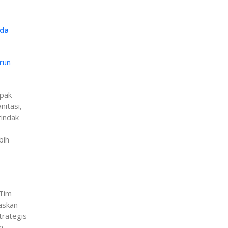
mda
run
mpak
nitasi,
tindak
bih
 Tim
askan
trategis
n