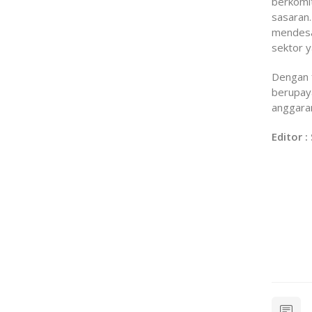
berkomi
sasaran.
mendesak
sektor 
Dengan 
berupaya
anggara
Editor :