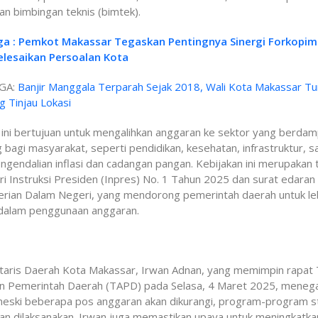
an bimbingan teknis (bimtek).
ga : Pemkot Makassar Tegaskan Pentingnya Sinergi Forkopi
elesaikan Persoalan Kota
GA:
Banjir Manggala Terparah Sejak 2018, Wali Kota Makassar Tu
 Tinjau Lokasi
ini bertujuan untuk mengalihkan anggaran ke sektor yang berda
 bagi masyarakat, seperti pendidikan, kesehatan, infrastruktur, sa
ngendalian inflasi dan cadangan pangan. Kebijakan ini merupakan 
ari Instruksi Presiden (Inpres) No. 1 Tahun 2025 dan surat edaran
rian Dalam Negeri, yang mendorong pemerintah daerah untuk le
f dalam penggunaan anggaran.
etaris Daerah Kota Makassar, Irwan Adnan, yang memimpin rapat
n Pemerintah Daerah (TAPD) pada Selasa, 4 Maret 2025, meneg
eski beberapa pos anggaran akan dikurangi, program-program s
an dilaksanakan. Irwan juga memastikan upaya untuk meningkatka