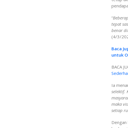
pendapa
“
Beberap
tepat sa
benar d
(4/3/202
Baca Ju
untuk O
BACA JU
Sederha
Ia mena
selektif
masyarak
maka vis
setiap r
Dengan l