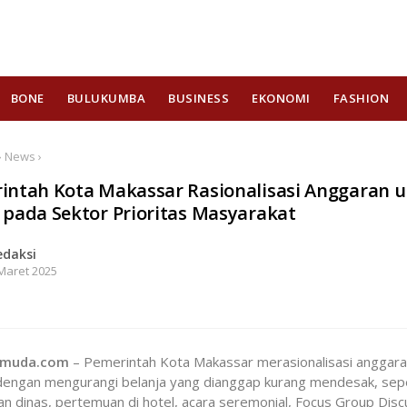
BONE
BULUKUMBA
BUSINESS
EKONOMI
FASHION
› News ›
intah Kota Makassar Rasionalisasi Anggaran 
 pada Sektor Prioritas Masyarakat
edaksi
Maret 2025
hmuda.com
– Pemerintah Kota Makassar merasionalisasi anggar
dengan mengurangi belanja yang dianggap kurang mendesak, sepe
an dinas, pertemuan di hotel, acara seremonial, Focus Group Disc