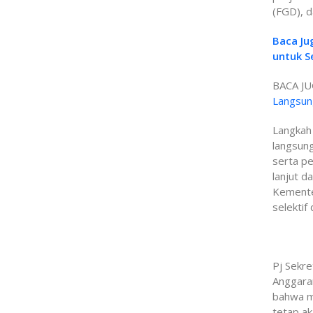
(FGD), d
Baca Ju
untuk S
BACA JU
Langsung
Langkah 
langsung
serta pe
lanjut d
Kemente
selekti
Pj Sekr
Anggara
bahwa m
tetap ak