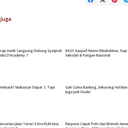
 Juga
drap Hadir Langsung Dukung Syaqirah
KKSS Gaspol! Resmi Dikukuhkan, Sia
udisi D’Academy 7
Sekolah & Pangan Nasional
meback? Makassar Dapat 1, Tapi
Gak Cuma Ranking, Sekarang Hafalan 
Juga Jadi Goals!
encarian Jalan Terus! 3 Kru KLM Asia
Respons Cepat Polri dan Brimob Ama