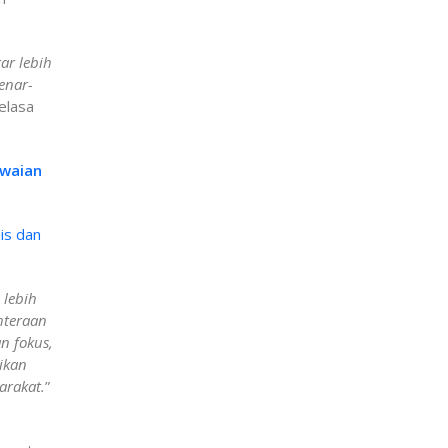
ar lebih
enar-
elasa
awaian
is dan
 lebih
hteraan
an fokus,
tikan
arakat.
”