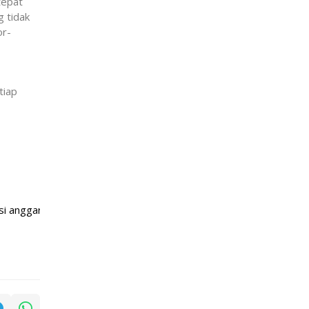
tepat
g tidak
or-
tiap
an daerah dengan mengurangi belanja yang dianggap kurang mende