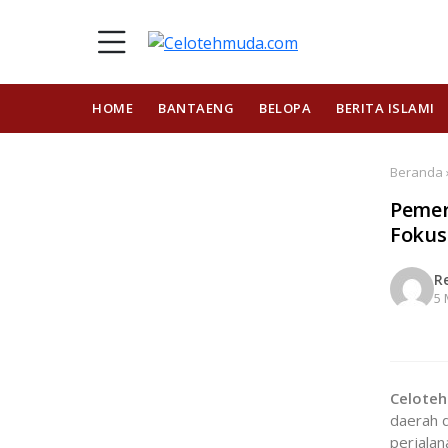
HOME
BANTAENG
BELOPA
BERITA ISLAMI
Beranda 
Pemer
Fokus
R
5 
Celote
daerah 
perjalan