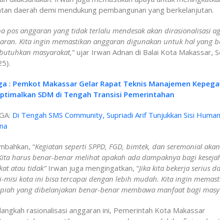
tan daerah demi mendukung pembangunan yang berkelanjutan.
a pos anggaran yang tidak terlalu mendesak akan dirasionalisasi ag
saran. Kita ingin memastikan anggaran digunakan untuk hal yang b
ibutuhkan masyarakat,
” ujar Irwan Adnan di Balai Kota Makassar, S
5).
ga : Pemkot Makassar Gelar Rapat Teknis Manajemen Kepeg
ptimalkan SDM di Tengah Transisi Pemerintahan
GA:
Di Tengah SMS Community, Supriadi Arif Tunjukkan Sisi Human
na
mbahkan, “
Kegiatan seperti SPPD, FGD, bimtek, dan seremonial akan
. Kita harus benar-benar melihat apakah ada dampaknya bagi keseja
at atau tidak”
Irwan juga mengingatkan, “
Jika kita bekerja serius d
i-misi kota ini bisa tercapai dengan lebih mudah. Kita ingin memas
upiah yang dibelanjakan benar-benar membawa manfaat bagi masy
angkah rasionalisasi anggaran ini, Pemerintah Kota Makassar