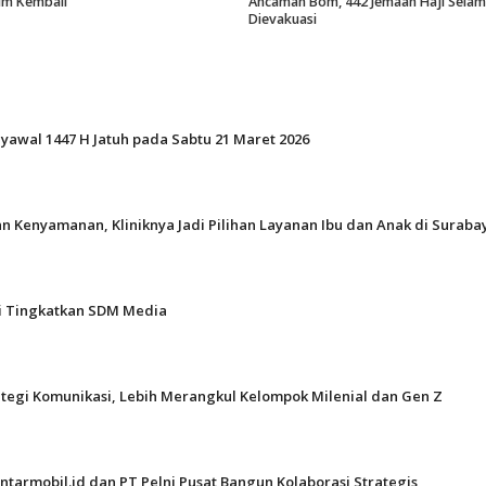
um Kembali
Ancaman Bom, 442 Jemaah Haji Selam
Dievakuasi
Syawal 1447 H Jatuh pada Sabtu 21 Maret 2026
n Kenyamanan, Kliniknya Jadi Pilihan Layanan Ibu dan Anak di Suraba
gi Tingkatkan SDM Media
ategi Komunikasi, Lebih Merangkul Kelompok Milenial dan Gen Z
ntarmobil.id dan PT Pelni Pusat Bangun Kolaborasi Strategis