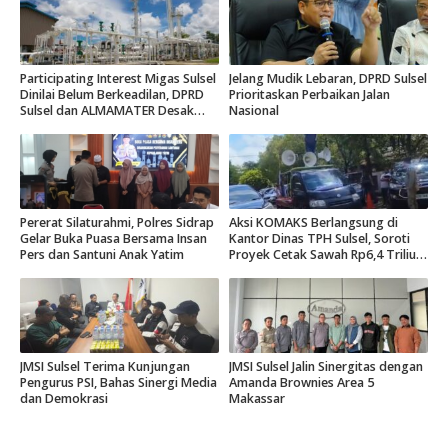
Participating Interest Migas Sulsel
Jelang Mudik Lebaran, DPRD Sulsel
Dinilai Belum Berkeadilan, DPRD
Prioritaskan Perbaikan Jalan
Sulsel dan ALMAMATER Desak
Nasional
Hak Daerah 10 Persen
Pererat Silaturahmi, Polres Sidrap
Aksi KOMAKS Berlangsung di
Gelar Buka Puasa Bersama Insan
Kantor Dinas TPH Sulsel, Soroti
Pers dan Santuni Anak Yatim
Proyek Cetak Sawah Rp6,4 Triliun
di Gowa.
JMSI Sulsel Terima Kunjungan
JMSI Sulsel Jalin Sinergitas dengan
Pengurus PSI, Bahas Sinergi Media
Amanda Brownies Area 5
dan Demokrasi
Makassar