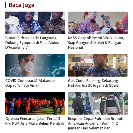
Baca Juga
Bupati Sidrap Hadir Langsung
KKSS Gaspol! Resmi Dikukuhkan,
Dukung Syaqirah di Final Audisi
Siap Bangun Sekolah & Pangan
D’Academy 7
Nasional
COVID Comeback? Makassar
Gak Cuma Ranking, Sekarang
Dapat 1, Tapi Aman!
Hafalan Juz 30 Juga Jadi Goals!
Operasi Pencarian Jalan Terus! 3
Respons Cepat Polri dan Brimob
Kru KLM Asia Mulia Belum Kembali
Amankan Ancaman Bom, 442
Jemaah Haji Selamat dan
Dievakuasi