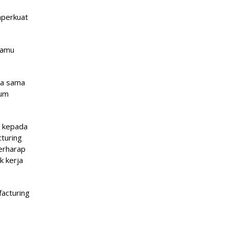
mperkuat
Tamu
ja sama
lum
a kepada
turing
berharap
k kerja
facturing