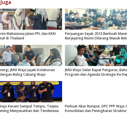
 Juga
rim Mahasiswa Jalani PPL dan KKN
Perjuangan Sejak 2013 Berbuah Manis,
nal di Thailand
Berjejaring Resmi Dilarang Masuk Be
nergi, JMSI Wajo Jajaki Kolaborasi
JMSI Wajo Gelar Rapat Pengurus, Baha
 dengan Bulog Cabang Wajo
Program dan Agenda Strategis Ke D
ajo Kecam Sampul Tempo, Taqwa
Perkuat Akar Rumput, DPC PPP Wajo 
raming Menyesatkan dan Tendensius
Konsolidasi dan Peningkatan Struktur