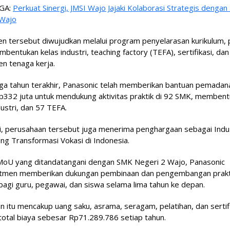
GA:
Perkuat Sinergi, JMSI Wajo Jajaki Kolaborasi Strategis dengan
Wajo
 tersebut diwujudkan melalui program penyelarasan kurikulum, 
mbentukan kelas industri, teaching factory (TEFA), sertifikasi, dan
n tenaga kerja.
iga tahun terakhir, Panasonic telah memberikan bantuan pemadan
Rp332 juta untuk mendukung aktivitas praktik di 92 SMK, memben
dustri, dan 57 TEFA.
i, perusahaan tersebut juga menerima penghargaan sebagai Indu
g Transformasi Vokasi di Indonesia.
 MoU yang ditandatangani dengan SMK Negeri 2 Wajo, Panasonic
tmen memberikan dukungan pembinaan dan pengembangan prakti
 bagi guru, pegawai, dan siswa selama lima tahun ke depan.
 itu mencakup uang saku, asrama, seragam, pelatihan, dan sertif
otal biaya sebesar Rp71.289.786 setiap tahun.