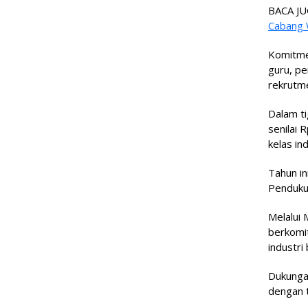
BACA JU
Cabang 
Komitmen
guru, pe
rekrutme
Dalam t
senilai 
kelas in
Tahun in
Pendukun
Melalui
berkomi
industri
Dukungan
dengan t