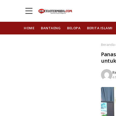
HOME
BANTAENG
BELOPA
BERITA ISLAMI
Beranda ›
Panas
untuk
R
4 