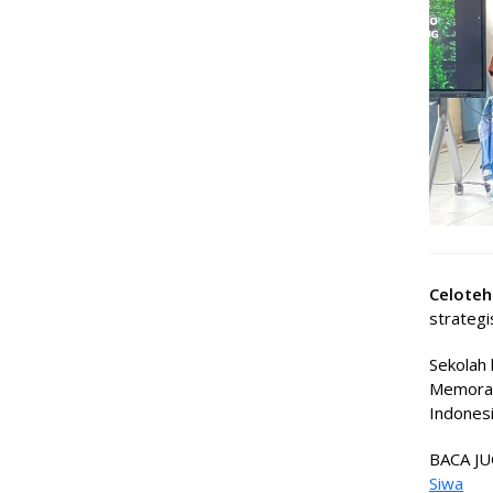
Celote
strategi
Sekolah 
Memoran
Indonesi
BACA JU
Siwa