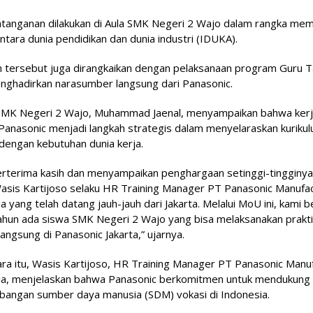
tanganan dilakukan di Aula SMK Negeri 2 Wajo dalam rangka me
antara dunia pendidikan dan dunia industri (IDUKA).
n tersebut juga dirangkaikan dengan pelaksanaan program Guru 
nghadirkan narasumber langsung dari Panasonic.
SMK Negeri 2 Wajo, Muhammad Jaenal, menyampaikan bahwa ker
Panasonic menjadi langkah strategis dalam menyelaraskan kuriku
dengan kebutuhan dunia kerja.
erterima kasih dan menyampaikan penghargaan setinggi-tingginy
asis Kartijoso selaku HR Training Manager PT Panasonic Manufac
a yang telah datang jauh-jauh dari Jakarta. Melalui MoU ini, kami 
ahun ada siswa SMK Negeri 2 Wajo yang bisa melaksanakan prakti
 langsung di Panasonic Jakarta,” ujarnya.
a itu, Wasis Kartijoso, HR Training Manager PT Panasonic Manu
ia, menjelaskan bahwa Panasonic berkomitmen untuk mendukung
angan sumber daya manusia (SDM) vokasi di Indonesia.