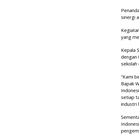
Penanda
sinergi 
Kegiata
yang me
Kepala 
dengan 
sekolah 
“Kami b
Bapak W
Indonesi
setiap t
industri
Sementar
Indones
pengemb