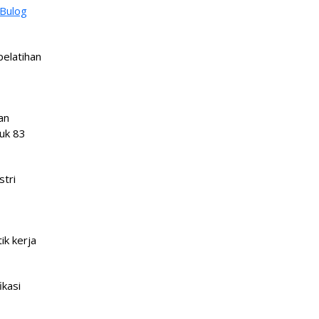
 Bulog
pelatihan
an
tuk 83
stri
k kerja
ikasi