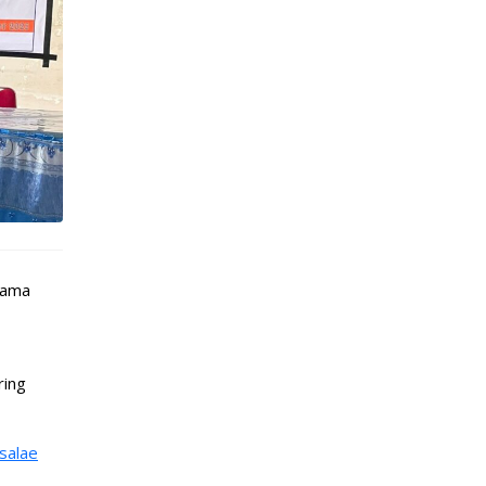
sama
ring
salae