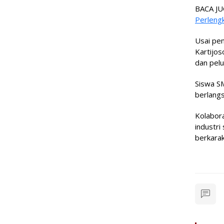
BACA JU
Perleng
Usai pen
Kartijos
dan pelu
Siswa S
berlangs
Kolabor
industri
berkarak