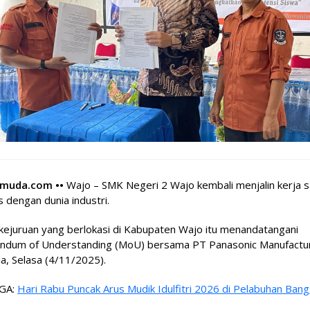
hmuda.com ••
Wajo – SMK Negeri 2 Wajo kembali menjalin kerja 
s dengan dunia industri.
kejuruan yang berlokasi di Kabupaten Wajo itu menandatangani
dum of Understanding (MoU) bersama PT Panasonic Manufactu
a, Selasa (4/11/2025).
GA:
Hari Rabu Puncak Arus Mudik Idulfitri 2026 di Pelabuhan Bang