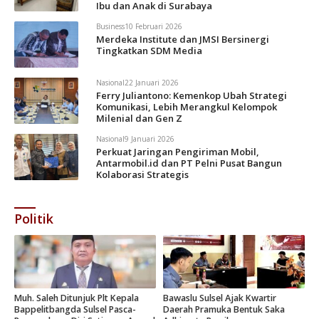
Ibu dan Anak di Surabaya
Business
10 Februari 2026
Merdeka Institute dan JMSI Bersinergi
Tingkatkan SDM Media
Nasional
22 Januari 2026
Ferry Juliantono: Kemenkop Ubah Strategi
Komunikasi, Lebih Merangkul Kelompok
Milenial dan Gen Z
Nasional
9 Januari 2026
Perkuat Jaringan Pengiriman Mobil,
Antarmobil.id dan PT Pelni Pusat Bangun
Kolaborasi Strategis
Politik
Muh. Saleh Ditunjuk Plt Kepala
Bawaslu Sulsel Ajak Kwartir
Bappelitbangda Sulsel Pasca-
Daerah Pramuka Bentuk Saka