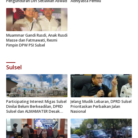
Pengunduran Diri Setiawan Aswad
Adhiyasta Pemilu
Muammar Gandi Rusdi, Anak Rusdi
Masse dan Fatmawati, Resmi
Pimpin DPW PSI Sulsel
Sulsel
Participating Interest Migas Sulsel
Jelang Mudik Lebaran, DPRD Sulsel
Dinilai Belum Berkeadilan, DPRD
Prioritaskan Perbaikan Jalan
Sulsel dan ALMAMATER Desak
Nasional
Hak Daerah 10 Persen