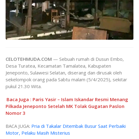
CELOTEHMUDA.COM
— Sebuah rumah di Dusun Embo,
Desa Turatea, Kecamatan Tamalatea, Kabupaten
Jeneponto, Sulawesi Selatan, diserang dan dirusak oleh
sekelompok orang pada Sabtu malam (5/4/2025), sekitar
pukul 21.30 Wita.
Baca Juga : Paris Yasir – Islam Iskandar Resmi Menang
Pilkada Jeneponto Setelah MK Tolak Gugatan Paslon
Nomor 3
BACA JUGA:
Pria di Takalar Ditembak Busur Saat Perbaiki
Motor, Pelaku Masih Misterius