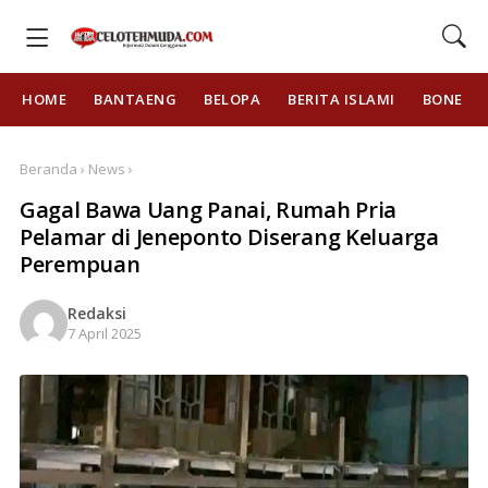
HOME
BANTAENG
BELOPA
BERITA ISLAMI
BONE
Beranda › News ›
Gagal Bawa Uang Panai, Rumah Pria
Pelamar di Jeneponto Diserang Keluarga
Perempuan
Redaksi
7 April 2025