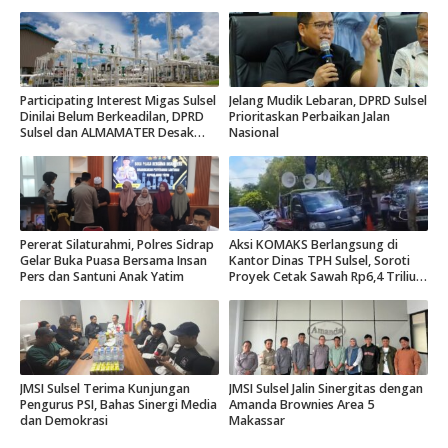
Participating Interest Migas Sulsel
Jelang Mudik Lebaran, DPRD Sulsel
Dinilai Belum Berkeadilan, DPRD
Prioritaskan Perbaikan Jalan
Sulsel dan ALMAMATER Desak
Nasional
Hak Daerah 10 Persen
Pererat Silaturahmi, Polres Sidrap
Aksi KOMAKS Berlangsung di
Gelar Buka Puasa Bersama Insan
Kantor Dinas TPH Sulsel, Soroti
Pers dan Santuni Anak Yatim
Proyek Cetak Sawah Rp6,4 Triliun
di Gowa.
JMSI Sulsel Terima Kunjungan
JMSI Sulsel Jalin Sinergitas dengan
Pengurus PSI, Bahas Sinergi Media
Amanda Brownies Area 5
dan Demokrasi
Makassar