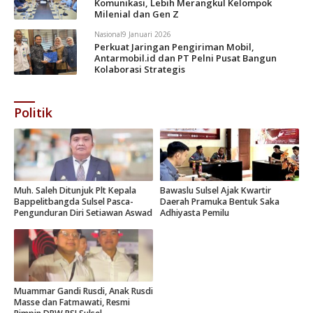
Komunikasi, Lebih Merangkul Kelompok
Milenial dan Gen Z
Nasional
9 Januari 2026
Perkuat Jaringan Pengiriman Mobil,
Antarmobil.id dan PT Pelni Pusat Bangun
Kolaborasi Strategis
Politik
Muh. Saleh Ditunjuk Plt Kepala
Bawaslu Sulsel Ajak Kwartir
Bappelitbangda Sulsel Pasca-
Daerah Pramuka Bentuk Saka
Pengunduran Diri Setiawan Aswad
Adhiyasta Pemilu
Muammar Gandi Rusdi, Anak Rusdi
Masse dan Fatmawati, Resmi