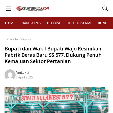
HOME
BANTAENG
BELOPA
BERITA ISLAMI
BONE
Beranda › News ›
Bupati dan Wakil Bupati Wajo Resmikan
Pabrik Beras Baru SS 577, Dukung Penuh
Kemajuan Sektor Pertanian
Redaksi
7 April 2025