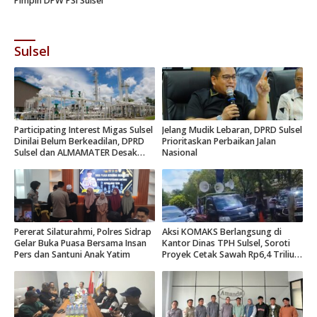
Pimpin DPW PSI Sulsel
Sulsel
Participating Interest Migas Sulsel
Jelang Mudik Lebaran, DPRD Sulsel
Dinilai Belum Berkeadilan, DPRD
Prioritaskan Perbaikan Jalan
Sulsel dan ALMAMATER Desak
Nasional
Hak Daerah 10 Persen
Pererat Silaturahmi, Polres Sidrap
Aksi KOMAKS Berlangsung di
Gelar Buka Puasa Bersama Insan
Kantor Dinas TPH Sulsel, Soroti
Pers dan Santuni Anak Yatim
Proyek Cetak Sawah Rp6,4 Triliun
di Gowa.