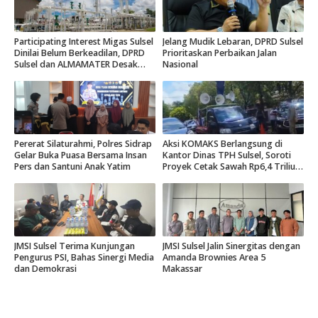
Participating Interest Migas Sulsel
Jelang Mudik Lebaran, DPRD Sulsel
Dinilai Belum Berkeadilan, DPRD
Prioritaskan Perbaikan Jalan
Sulsel dan ALMAMATER Desak
Nasional
Hak Daerah 10 Persen
Pererat Silaturahmi, Polres Sidrap
Aksi KOMAKS Berlangsung di
Gelar Buka Puasa Bersama Insan
Kantor Dinas TPH Sulsel, Soroti
Pers dan Santuni Anak Yatim
Proyek Cetak Sawah Rp6,4 Triliun
di Gowa.
JMSI Sulsel Terima Kunjungan
JMSI Sulsel Jalin Sinergitas dengan
Pengurus PSI, Bahas Sinergi Media
Amanda Brownies Area 5
dan Demokrasi
Makassar