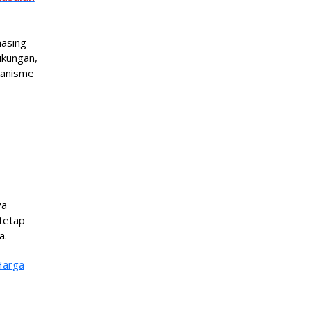
asing-
ukungan,
kanisme
ya
tetap
a.
Harga