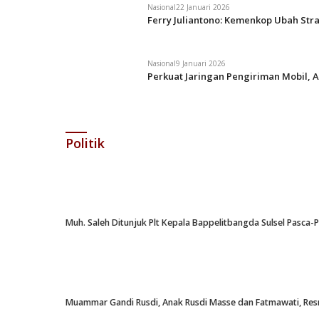
Nasional
22 Januari 2026
Ferry Juliantono: Kemenkop Ubah Str
Nasional
9 Januari 2026
Perkuat Jaringan Pengiriman Mobil, A
Politik
Muh. Saleh Ditunjuk Plt Kepala Bappelitbangda Sulsel Pasca
Muammar Gandi Rusdi, Anak Rusdi Masse dan Fatmawati, Resm