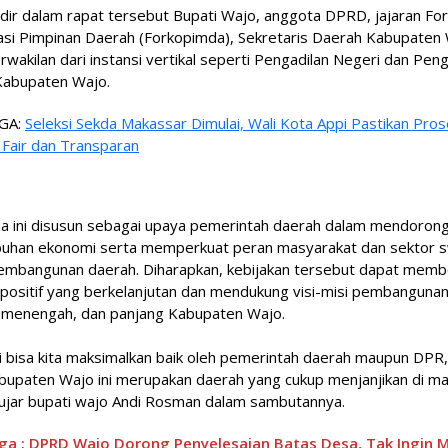
dir dalam rapat tersebut Bupati Wajo, anggota DPRD, jajaran Fo
asi Pimpinan Daerah (Forkopimda), Sekretaris Daerah Kabupaten 
rwakilan dari instansi vertikal seperti Pengadilan Negeri dan Peng
abupaten Wajo.
GA:
Seleksi Sekda Makassar Dimulai, Wali Kota Appi Pastikan Pro
 Fair dan Transparan
a ini disusun sebagai upaya pemerintah daerah dalam mendoron
uhan ekonomi serta memperkuat peran masyarakat dan sektor 
embangunan daerah. Diharapkan, kebijakan tersebut dapat memb
positif yang berkelanjutan dan mendukung visi-misi pembangunan
 menengah, dan panjang Kabupaten Wajo.
ni bisa kita maksimalkan baik oleh pemerintah daerah maupun DPR
abupaten Wajo ini merupakan daerah yang cukup menjanjikan di m
 ujar bupati wajo Andi Rosman dalam sambutannya.
ga : DPRD Wajo Dorong Penyelesaian Batas Desa, Tak Ingin 