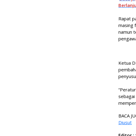
Berlanj
Rapat p
masing f
namun t
pengawas
Ketua D
pembaha
penyusu
“Peratu
sebagai
memperti
BACA JU
Diusut
Editor :