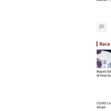
Baca
Bupati Si
di Final A
COVID Co
Aman!