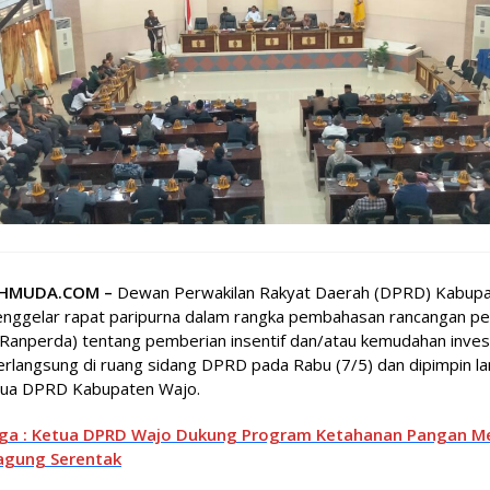
HMUDA.COM –
Dewan Perwakilan Rakyat Daerah (DPRD) Kabup
nggelar rapat paripurna dalam rangka pembahasan rancangan pe
Ranperda) tentang pemberian insentif dan/atau kemudahan invest
erlangsung di ruang sidang DPRD pada Rabu (7/5) dan dipimpin l
tua DPRD Kabupaten Wajo.
uga : Ketua DPRD Wajo Dukung Program Ketahanan Pangan Me
agung Serentak