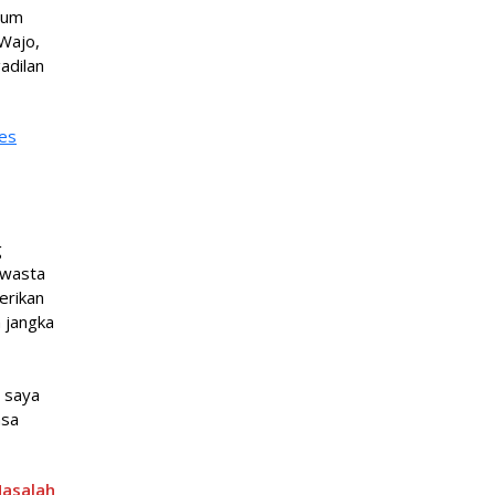
rum
Wajo,
adilan
ses
g
swasta
erikan
 jangka
, saya
asa
Masalah