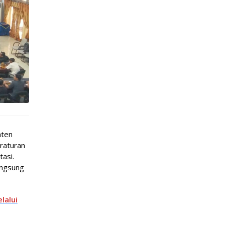
aten
raturan
asi.
angsung
lalui