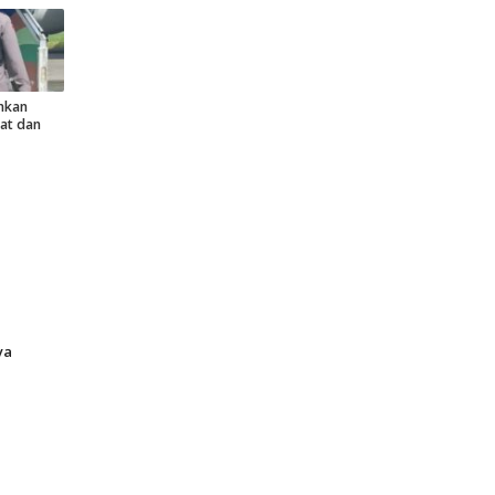
nkan
at dan
ya