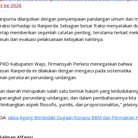
ut ke 2026
aripurna dilanjutkan dengan penyampaian pandangan umum dari m
raksi terhadap isi Ranperda. Sebagian besar fraksi menyatakan d
etap memberikan sejumlah catatan penting, terutama terkait me
an dan evaluasi pelaksanaan kebijakan nantinya.
PRD Kabupaten Wajo, Firmansyah Perkesi menegaskan bahwa
san Ranperda ini dilakukan dengan mengacu pada sistematika
nan peraturan perundang-undangan.
ran daerah merupakan salah satu bentuk hukum yang kedudukann
 perangkat perundang-undangan, dan dalam pembahasannya kita 
mbangkan aspek filosofis, yuridis, dan proporsionalitas,” jelasny
GA:
Jaksa Agung Bertindak! Dugaan Korupsi BBM dan Permainan 
 Salman Alfarisi