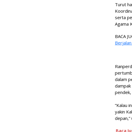
Turut ha
Koordin
serta pe
Agama K
BACA JU
Berjalan
Ranperd
pertumb
dalam p
dampak 
pendek,
“Kalau i
yakin K
depan,”
Baca Ju