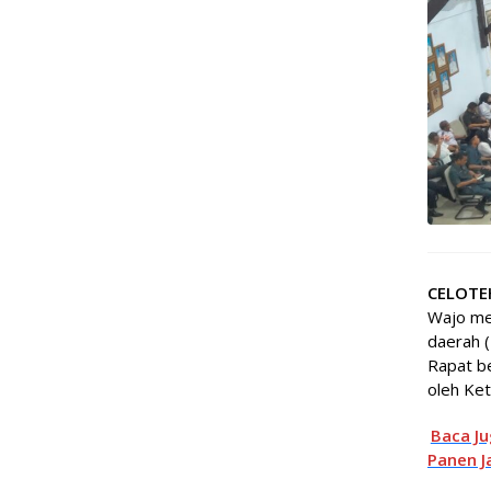
CELOTE
Wajo me
daerah (
Rapat b
oleh Ke
Baca J
Panen J