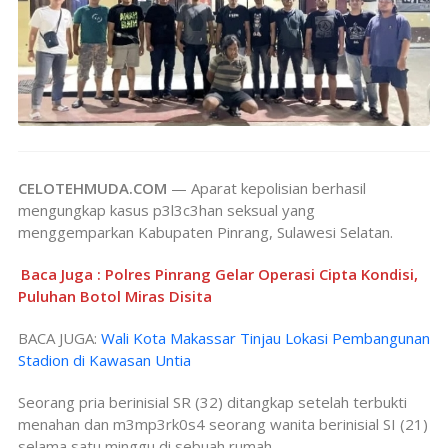
CELOTEHMUDA.COM
— Aparat kepolisian berhasil
mengungkap kasus p3l3c3han seksual yang
menggemparkan Kabupaten Pinrang, Sulawesi Selatan.
Baca Juga : Polres Pinrang Gelar Operasi Cipta Kondisi,
Puluhan Botol Miras Disita
BACA JUGA:
Wali Kota Makassar Tinjau Lokasi Pembangunan
Stadion di Kawasan Untia
Seorang pria berinisial SR (32) ditangkap setelah terbukti
menahan dan m3mp3rk0s4 seorang wanita berinisial SI (21)
selama satu minggu di sebuah rumah.