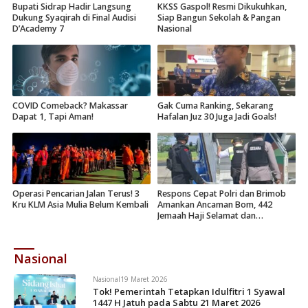
Bupati Sidrap Hadir Langsung
KKSS Gaspol! Resmi Dikukuhkan,
Dukung Syaqirah di Final Audisi
Siap Bangun Sekolah & Pangan
D’Academy 7
Nasional
COVID Comeback? Makassar
Gak Cuma Ranking, Sekarang
Dapat 1, Tapi Aman!
Hafalan Juz 30 Juga Jadi Goals!
Operasi Pencarian Jalan Terus! 3
Respons Cepat Polri dan Brimob
Kru KLM Asia Mulia Belum Kembali
Amankan Ancaman Bom, 442
Jemaah Haji Selamat dan
Dievakuasi
Nasional
Nasional
19 Maret 2026
Tok! Pemerintah Tetapkan Idulfitri 1 Syawal
1447 H Jatuh pada Sabtu 21 Maret 2026