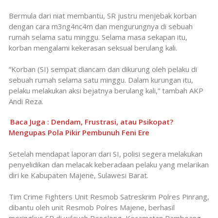
Bermula dari niat membantu, SR justru menjebak korban
dengan cara m3ng4nc4m dan mengurungnya di sebuah
rumah selama satu minggu. Selama masa sekapan itu,
korban mengalami kekerasan seksual berulang kali.
“Korban (SI) sempat diancam dan dikurung oleh pelaku di
sebuah rumah selama satu minggu. Dalam kurungan itu,
pelaku melakukan aksi bejatnya berulang kali,” tambah AKP
Andi Reza.
Baca Juga : Dendam, Frustrasi, atau Psikopat?
Mengupas Pola Pikir Pembunuh Feni Ere
Setelah mendapat laporan dari SI, polisi segera melakukan
penyelidikan dan melacak keberadaan pelaku yang melarikan
diri ke Kabupaten Majene, Sulawesi Barat.
Tim Crime Fighters Unit Resmob Satreskrim Polres Pinrang,
dibantu oleh unit Resmob Polres Majene, berhasil
meringkus SR di wilayah Pesolong, Kecamatan Pamboang,