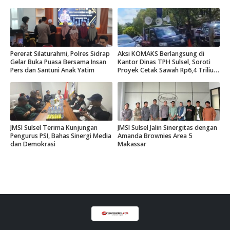
Hak Daerah 10 Persen
Pererat Silaturahmi, Polres Sidrap
Aksi KOMAKS Berlangsung di
Gelar Buka Puasa Bersama Insan
Kantor Dinas TPH Sulsel, Soroti
Pers dan Santuni Anak Yatim
Proyek Cetak Sawah Rp6,4 Triliun
di Gowa.
JMSI Sulsel Terima Kunjungan
JMSI Sulsel Jalin Sinergitas dengan
Pengurus PSI, Bahas Sinergi Media
Amanda Brownies Area 5
dan Demokrasi
Makassar