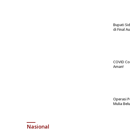
Bupati Si
di Final A
COVID Co
Aman!
Operasi P
Mulia Bel
Nasional