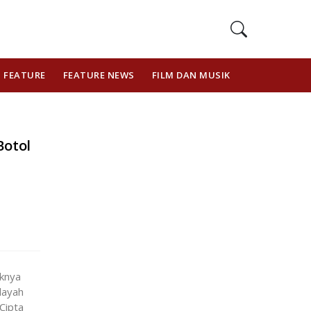
FEATURE
FEATURE NEWS
FILM DAN MUSIK
GAYA HIDUP
Botol
aknya
layah
Cipta