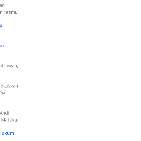
kan
n resmi.
a,
an
Pahlawan,
ifokuskan
dak
.
 Andi
 Mattika.
 Hukum