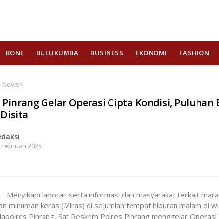
BONE
BULUKUMBA
BUSINESS
EKONOMI
FASHION
› News ›
 Pinrang Gelar Operasi Cipta Kondisi, Puluhan 
Disita
edaksi
 Februari 2025
– Menyikapi laporan serta informasi dari masyarakat terkait mar
n minuman keras (Miras) di sejumlah tempat hiburan malam di wi
apolres Pinrang, Sat Reskrim Polres Pinrang menggelar Operasi 