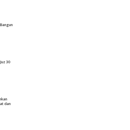
p Bangun
Juz 30
nkan
at dan