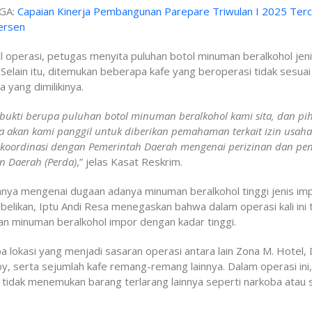
GA:
Capaian Kinerja Pembangunan Parepare Triwulan I 2025 Terc
ersen
il operasi, petugas menyita puluhan botol minuman beralkohol jeni
 Selain itu, ditemukan beberapa kafe yang beroperasi tidak sesua
a yang dimilikinya.
bukti berupa puluhan botol minuman beralkohol kami sita, dan pi
a akan kami panggil untuk diberikan pemahaman terkait izin usaha
rkoordinasi dengan Pemerintah Daerah mengenai perizinan dan pe
n Daerah (Perda)
,” jelas Kasat Reskrim.
anya mengenai dugaan adanya minuman beralkohol tinggi jenis im
lbelikan, Iptu Andi Resa menegaskan bahwa dalam operasi kali ini 
n minuman beralkohol impor dengan kadar tinggi.
 lokasi yang menjadi sasaran operasi antara lain Zona M. Hotel, D
y, serta sejumlah kafe remang-remang lainnya. Dalam operasi ini,
tidak menemukan barang terlarang lainnya seperti narkoba atau 