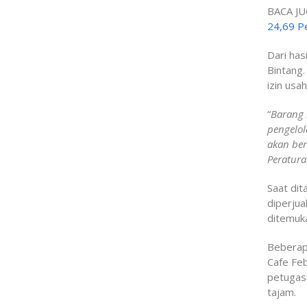
BACA JU
24,69 P
Dari has
Bintang.
izin usah
“
Barang 
pengelol
akan be
Peratura
Saat dit
diperjua
ditemuka
Beberapa
Cafe Feb
petugas 
tajam.