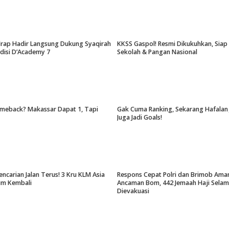
drap Hadir Langsung Dukung Syaqirah
KKSS Gaspol! Resmi Dikukuhkan, Sia
udisi D’Academy 7
Sekolah & Pangan Nasional
meback? Makassar Dapat 1, Tapi
Gak Cuma Ranking, Sekarang Hafalan 
Juga Jadi Goals!
encarian Jalan Terus! 3 Kru KLM Asia
Respons Cepat Polri dan Brimob Ama
um Kembali
Ancaman Bom, 442 Jemaah Haji Selam
Dievakuasi