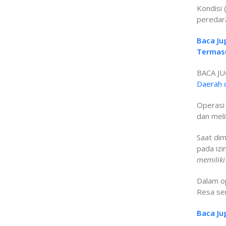
Kondisi 
peredar
Baca Ju
Termas
BACA JU
Daerah 
Operasi 
dan meli
Saat dim
pada izi
memiliki
Dalam op
Resa sen
Baca Ju