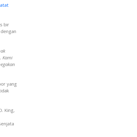
atat
s bir
i dengan
hak
. Kami
negakan
por yang
tidak
. King,
senjata