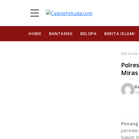
HOME
BANTAENG
BELOPA
BERITA ISLAMI
Beranda 
Polres
Miras 
R
10
Pinrang
peredara
hukum M