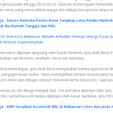
(Cipkon) pada Minggu (9/2/2025). Operasi ini bertujuan menertib
an miras yang meresahkan warga dan diduga beroperasi tanpa izi
ga : Satres Narkoba Polres Bone Tangkap Lima Pelaku Narkob
uk Ibu Rumah Tangga dan PNS
GA:
Wali Kota Makassar Munafri Arifuddin Perkuat Sinergi Pusat d
di Retreat Kepemimpinan
tersebut dipimpin langsung oleh Kasat Reskrim, Iptu Andi Resa 
batkan Sat Reskrim, Intelkam, serta Sat Narkoba.
intai keterangan, Iptu Andi Resa menyatakan bahwa operasi ini d
n pengoperasian usaha. “
Kami menargetkan tempat-tempat yang ti
 izin resmi dan diduga menjual minuman keras tanpa izin
,” ujarnya
erasi ini, tim dibagi menjadi dua. Tim pertama dipimpin oleh Iptu
diri, sementara tim kedua dipimpin oleh Kasat Narkoba, Iptu Fitri
ga : KNPI Sesalkan Kosmetik NRL di Makassar Lolos dari Jerat