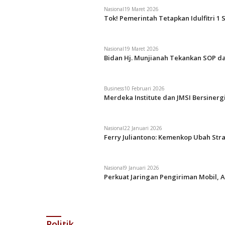
Nasional
19 Maret 2026
Tok! Pemerintah Tetapkan Idulfitri 1 
Nasional
19 Maret 2026
Bidan Hj. Munjianah Tekankan SOP da
Business
10 Februari 2026
Merdeka Institute dan JMSI Bersiner
Nasional
22 Januari 2026
Ferry Juliantono: Kemenkop Ubah Str
Nasional
9 Januari 2026
Perkuat Jaringan Pengiriman Mobil, A
Politik