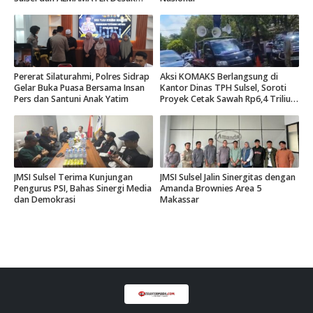
Hak Daerah 10 Persen
Pererat Silaturahmi, Polres Sidrap
Aksi KOMAKS Berlangsung di
Gelar Buka Puasa Bersama Insan
Kantor Dinas TPH Sulsel, Soroti
Pers dan Santuni Anak Yatim
Proyek Cetak Sawah Rp6,4 Triliun
di Gowa.
JMSI Sulsel Terima Kunjungan
JMSI Sulsel Jalin Sinergitas dengan
Pengurus PSI, Bahas Sinergi Media
Amanda Brownies Area 5
dan Demokrasi
Makassar