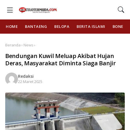
HOME
BANTAENG
BELOPA
BERITA ISLAMI
BONE
Beranda › News ›
Bendungan Kuwil Meluap Akibat Hujan
Deras, Masyarakat Diminta Siaga Banjir
Redaksi
22 Maret 2025