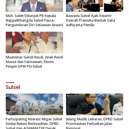
Muh. Saleh Ditunjuk Plt Kepala
Bawaslu Sulsel Ajak Kwartir
Bappelitbangda Sulsel Pasca-
Daerah Pramuka Bentuk Saka
Pengunduran Diri Setiawan Aswad
Adhiyasta Pemilu
Muammar Gandi Rusdi, Anak Rusdi
Masse dan Fatmawati, Resmi
Pimpin DPW PSI Sulsel
Sulsel
Participating Interest Migas Sulsel
Jelang Mudik Lebaran, DPRD Sulsel
Dinilai Belum Berkeadilan, DPRD
Prioritaskan Perbaikan Jalan
Sulsel dan ALMAMATER Desak
Nasional