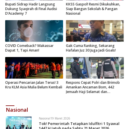
Bupati Sidrap Hadir Langsung
KKSS Gaspol! Resmi Dikukuhkan,
Dukung Syaqirah di Final Audisi
Siap Bangun Sekolah & Pangan
D’Academy 7
Nasional
COVID Comeback? Makassar
Gak Cuma Ranking, Sekarang
Dapat 1, Tapi Aman!
Hafalan Juz 30 Juga Jadi Goals!
Operasi Pencarian Jalan Terus! 3
Respons Cepat Polri dan Brimob
Kru KLM Asia Mulia Belum Kembali
Amankan Ancaman Bom, 442
Jemaah Haji Selamat dan
Dievakuasi
Nasional
Nasional
19 Maret 2026
Tok! Pemerintah Tetapkan Idulfitri 1 Syawal
1447 H Jatuh pada Sabtu 21 Maret 2026