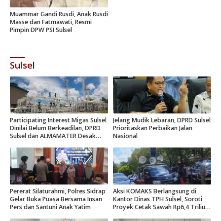
Muammar Gandi Rusdi, Anak Rusdi
Masse dan Fatmawati, Resmi
Pimpin DPW PSI Sulsel
Sulsel
Participating Interest Migas Sulsel
Jelang Mudik Lebaran, DPRD Sulsel
Dinilai Belum Berkeadilan, DPRD
Prioritaskan Perbaikan Jalan
Sulsel dan ALMAMATER Desak
Nasional
Hak Daerah 10 Persen
Pererat Silaturahmi, Polres Sidrap
Aksi KOMAKS Berlangsung di
Gelar Buka Puasa Bersama Insan
Kantor Dinas TPH Sulsel, Soroti
Pers dan Santuni Anak Yatim
Proyek Cetak Sawah Rp6,4 Triliun
di Gowa.