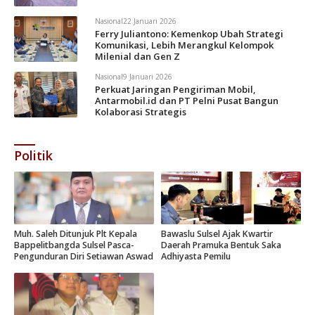
Nasional
22 Januari 2026
Ferry Juliantono: Kemenkop Ubah Strategi
Komunikasi, Lebih Merangkul Kelompok
Milenial dan Gen Z
Nasional
9 Januari 2026
Perkuat Jaringan Pengiriman Mobil,
Antarmobil.id dan PT Pelni Pusat Bangun
Kolaborasi Strategis
Politik
Muh. Saleh Ditunjuk Plt Kepala
Bawaslu Sulsel Ajak Kwartir
Bappelitbangda Sulsel Pasca-
Daerah Pramuka Bentuk Saka
Pengunduran Diri Setiawan Aswad
Adhiyasta Pemilu