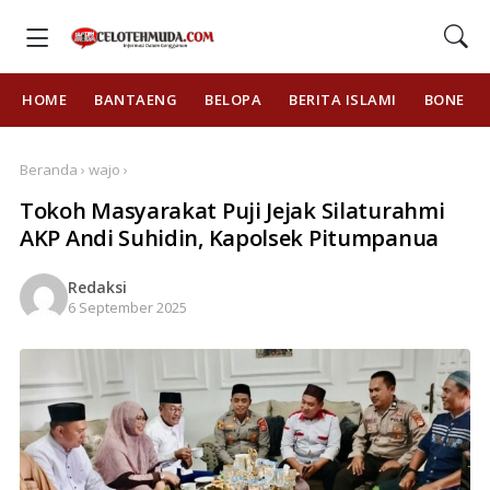
HOME
BANTAENG
BELOPA
BERITA ISLAMI
BONE
Beranda › wajo ›
Tokoh Masyarakat Puji Jejak Silaturahmi
AKP Andi Suhidin, Kapolsek Pitumpanua
Redaksi
6 September 2025