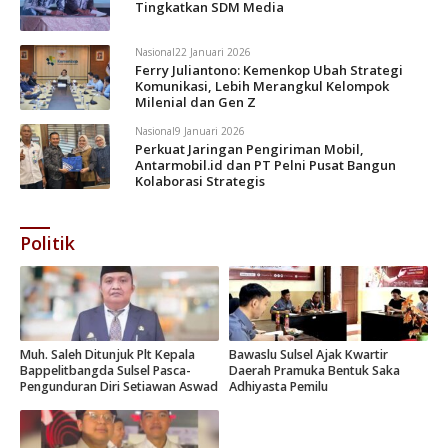
Tingkatkan SDM Media
Nasional
22 Januari 2026
Ferry Juliantono: Kemenkop Ubah Strategi
Komunikasi, Lebih Merangkul Kelompok
Milenial dan Gen Z
Nasional
9 Januari 2026
Perkuat Jaringan Pengiriman Mobil,
Antarmobil.id dan PT Pelni Pusat Bangun
Kolaborasi Strategis
Politik
Muh. Saleh Ditunjuk Plt Kepala
Bawaslu Sulsel Ajak Kwartir
Bappelitbangda Sulsel Pasca-
Daerah Pramuka Bentuk Saka
Pengunduran Diri Setiawan Aswad
Adhiyasta Pemilu