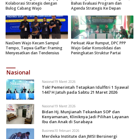
Kolaborasi Strategis dengan
Bahas Evaluasi Program dan
Bulog Cabang Wajo
Agenda Strategis Ke Depan
NasDem Wajo Kecam Sampul
Perkuat Akar Rumput, DPC PPP
Tempo, Taqwa Gaffar: Framing
Wajo Gelar Konsolidasi dan
Menyesatkan dan Tendensius
Peningkatan Struktur Partai
Nasional
Nasional
19 Maret 2026
Tok! Pemerintah Tetapkan Idulfitri 1 Syawal
1447 H Jatuh pada Sabtu 21 Maret 2026
Nasional
19 Maret 2026
Bidan Hj. Munjianah Tekankan SOP dan
Kenyamanan, Kliniknya Jadi Pilihan Layanan
Ibu dan Anak di Surabaya
Business
10 Februari 2026
Merdeka Institute dan JMSI Bersinergi