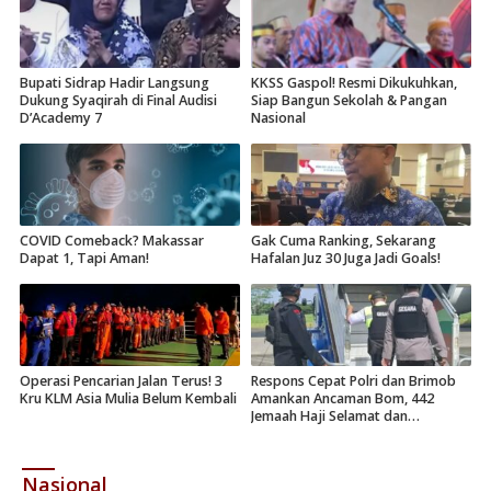
Bupati Sidrap Hadir Langsung
KKSS Gaspol! Resmi Dikukuhkan,
Dukung Syaqirah di Final Audisi
Siap Bangun Sekolah & Pangan
D’Academy 7
Nasional
COVID Comeback? Makassar
Gak Cuma Ranking, Sekarang
Dapat 1, Tapi Aman!
Hafalan Juz 30 Juga Jadi Goals!
Operasi Pencarian Jalan Terus! 3
Respons Cepat Polri dan Brimob
Kru KLM Asia Mulia Belum Kembali
Amankan Ancaman Bom, 442
Jemaah Haji Selamat dan
Dievakuasi
Nasional