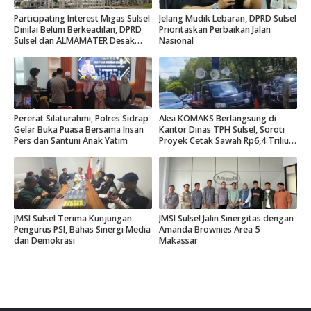
Participating Interest Migas Sulsel
Jelang Mudik Lebaran, DPRD Sulsel
Dinilai Belum Berkeadilan, DPRD
Prioritaskan Perbaikan Jalan
Sulsel dan ALMAMATER Desak
Nasional
Hak Daerah 10 Persen
Pererat Silaturahmi, Polres Sidrap
Aksi KOMAKS Berlangsung di
Gelar Buka Puasa Bersama Insan
Kantor Dinas TPH Sulsel, Soroti
Pers dan Santuni Anak Yatim
Proyek Cetak Sawah Rp6,4 Triliun
di Gowa.
JMSI Sulsel Terima Kunjungan
JMSI Sulsel Jalin Sinergitas dengan
Pengurus PSI, Bahas Sinergi Media
Amanda Brownies Area 5
dan Demokrasi
Makassar