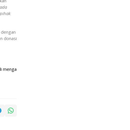
kan
 ada
 pihak
i dengan
n donasi
mankan kelompok masyarakat yang diduga melakukan penggalangan 