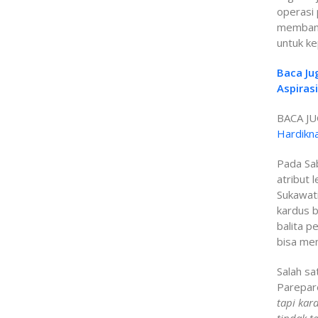
operasi
membant
untuk ke
Baca Ju
Aspiras
BACA JU
Hardikn
Pada Sa
atribut 
Sukawat
kardus b
balita p
bisa men
Salah s
Parepare
tapi kar