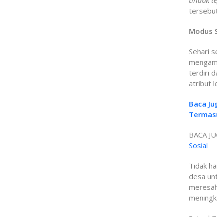
tindak t
tersebut
Modus S
Sehari s
mengaman
terdiri 
atribut
Baca Ju
Termas
BACA JU
Sosial
Tidak ha
desa un
meresah
meningka