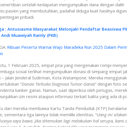
 penertiban setelah kedapatan mengumpulkan dana dengan dalih
u pasien yang membutuhkan, padahal diduga kuat hasilnya digun
pentingan pribadi.
ga : Antusiasme Masyarakat Melonjak! Pendaftar Beasiswa PIP
i Andi Muawiyah Ramly (PKB)
GA:
Ribuan Peserta Warnai Wajo Maradeka Run 2025 Dalam Peri
as
btu, 1 Februari 2025, empat pria yang mengenakan rompi menye
lembaga sosial terlihat mengumpulkan donasi di simpang empat Ja
i – Jalan Jenderal Sudirman, Kota Watampone. Mereka mengguna
ertuliskan “
Donasi Terbuka Diagnosa Tumor Ganas
” dengan foto s
enderita kanker ganas. Namun, saat diperiksa oleh petugas, merek
unjukkan izin resmi ataupun informasi terkait balita yang ada di p
atu dari mereka membawa Kartu Tanda Penduduk (KTP) beralamat
, sementara tiga lainnya tidak memiliki identitas. “
Uang ini silakan
dusnya saya bawa. Jika ditemukan lagi melakukan hal serupa, kami 