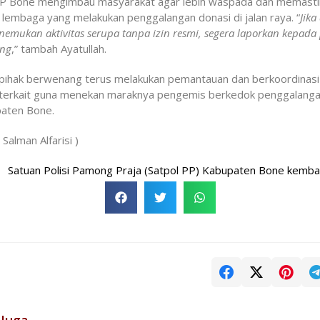
PP Bone mengimbau masyarakat agar lebih waspada dan memasti
s lembaga yang melakukan penggalangan donasi di jalan raya. “
Jika
emukan aktivitas serupa tanpa izin resmi, segera laporkan kepada
ng
,” tambah Ayatullah.
i, pihak berwenang terus melakukan pemantauan dan berkoordinas
i terkait guna menekan maraknya pengemis berkedok penggalanga
paten Bone.
: Salman Alfarisi )
n Polisi Pamong Praja (Satpol PP) Kabupaten Bone kembali menga