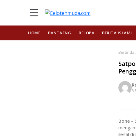
HOME
BANTAENG
BELOPA
BERITA ISLAMI
Beranda 
Satpo
Pengg
R
5 
Bone
– 
mengama
ilegal d