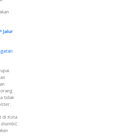
akan
 Jalur
ngatan
rupai
lan
kan
eorang
a tidak
oster.
 di Kota
 diambil,
akan