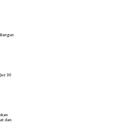
p Bangun
Juz 30
nkan
at dan