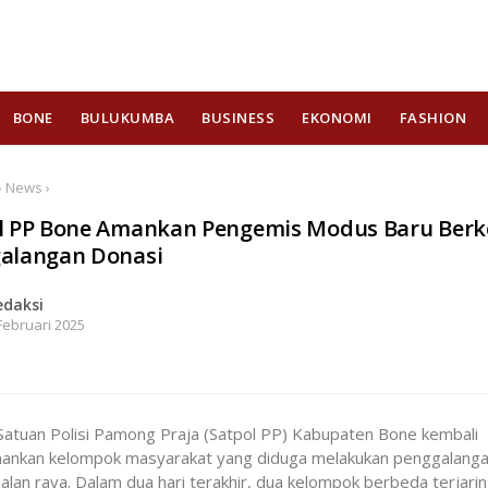
BONE
BULUKUMBA
BUSINESS
EKONOMI
FASHION
› News ›
l PP Bone Amankan Pengemis Modus Baru Ber
alangan Donasi
edaksi
Februari 2025
Satuan Polisi Pamong Praja (Satpol PP) Kabupaten Bone kembali
nkan kelompok masyarakat yang diduga melakukan penggalanga
i jalan raya. Dalam dua hari terakhir, dua kelompok berbeda terjari