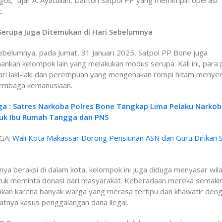
egas
,” ujar A. Ayatullah, Danton Satpol PP yang memimpin operasi
.
erupa Juga Ditemukan di Hari Sebelumnya
ebelumnya, pada Jumat, 31 Januari 2025, Satpol PP Bone juga
kan kelompok lain yang melakukan modus serupa. Kali ini, para 
dari laki-laki dan perempuan yang mengenakan rompi hitam menye
 lembaga kemanusiaan.
ga : Satres Narkoba Polres Bone Tangkap Lima Pelaku Narkob
uk Ibu Rumah Tangga dan PNS
GA:
Wali Kota Makassar Dorong Pensiunan ASN dan Guru Dirikan 
nya beraksi di dalam kota, kelompok ini juga diduga menyasar wil
tuk meminta donasi dari masyarakat. Keberadaan mereka semaki
kan karena banyak warga yang merasa tertipu dan khawatir den
tnya kasus penggalangan dana ilegal.