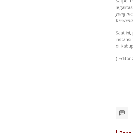
Satpol 
legalita
yang men
berwena
Saat in
instans
di Kabu
( Editor 
Satua