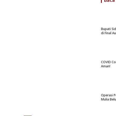
Baca
Bupati Si
di Final A
COVID Co
Aman!
Operasi P
Mulia Bel