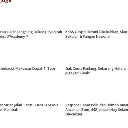
 Juga
drap Hadir Langsung Dukung Syaqirah
KKSS Gaspol! Resmi Dikukuhkan, Sia
udisi D’Academy 7
Sekolah & Pangan Nasional
meback? Makassar Dapat 1, Tapi
Gak Cuma Ranking, Sekarang Hafalan 
Juga Jadi Goals!
encarian Jalan Terus! 3 Kru KLM Asia
Respons Cepat Polri dan Brimob Ama
um Kembali
Ancaman Bom, 442 Jemaah Haji Selam
Dievakuasi