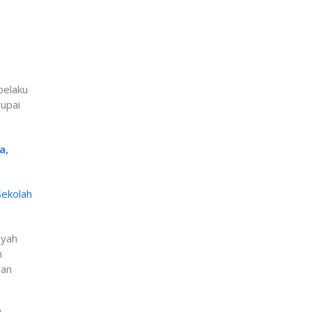
pelaku
rupai
a,
Sekolah
ayah
n
gan