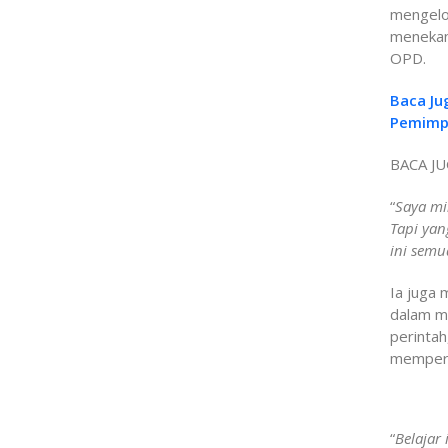
mengelo
menekan
OPD.
Baca Ju
Pemimpi
BACA JU
“
Saya mi
Tapi yan
ini semu
Ia juga 
dalam m
perintah
memperc
“
Belajar