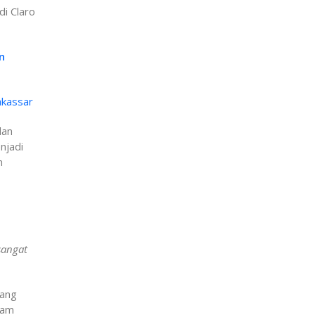
i Claro
n
akassar
dan
njadi
n
sangat
yang
lam