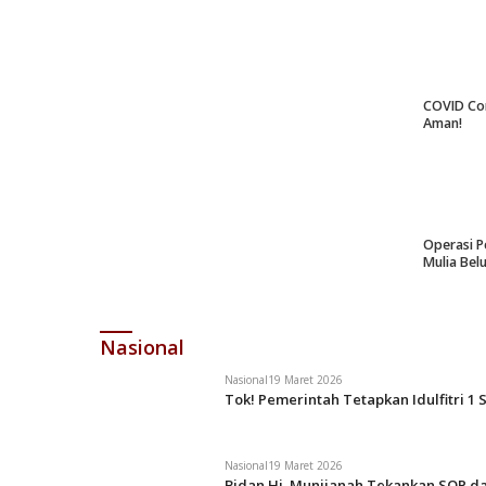
COVID Co
Aman!
Operasi P
Mulia Bel
Nasional
Nasional
19 Maret 2026
Tok! Pemerintah Tetapkan Idulfitri 1 
Nasional
19 Maret 2026
Bidan Hj. Munjianah Tekankan SOP da