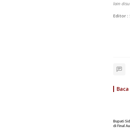
lain dis
Editor :
Wa
Baca
Bupati Si
di Final A