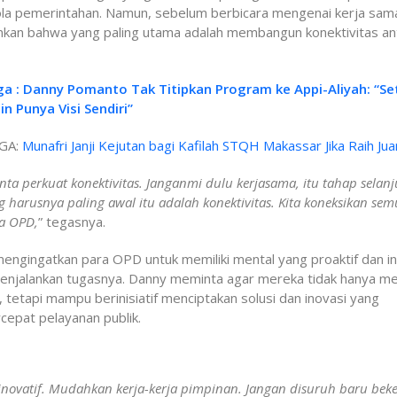
la pemerintahan. Namun, sebelum berbicara mengenai kerja sam
kan bahwa yang paling utama adalah membangun konektivitas an
ga : Danny Pomanto Tak Titipkan Program ke Appi-Aliyah: “Se
n Punya Visi Sendiri”
GA:
Munafri Janji Kejutan bagi Kafilah STQH Makassar Jika Raih Jua
nta perkuat konektivitas. Janganmi dulu kerjasama, itu tahap selanj
g harusnya paling awal itu adalah konektivitas. Kita koneksikan se
a OPD,
” tegasnya.
mengingatkan para OPD untuk memiliki mental yang proaktif dan in
enjalankan tugasnya. Danny meminta agar mereka tidak hanya m
, tetapi mampu berinisiatif menciptakan solusi dan inovasi yang
epat pelayanan publik.
 inovatif. Mudahkan kerja-kerja pimpinan. Jangan disuruh baru beke