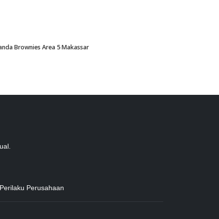
Amanda Brownies Area 5 Makassar
ual.
 Perilaku Perusahaan