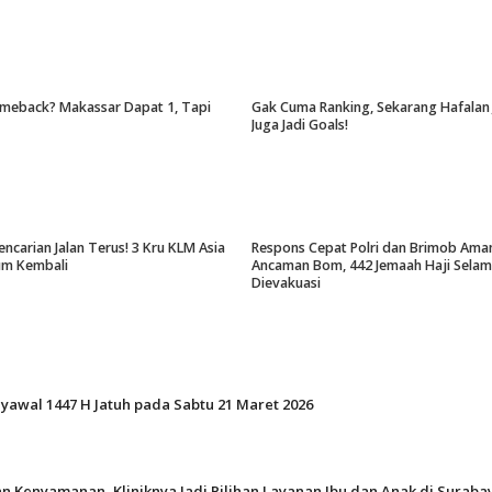
meback? Makassar Dapat 1, Tapi
Gak Cuma Ranking, Sekarang Hafalan 
Juga Jadi Goals!
encarian Jalan Terus! 3 Kru KLM Asia
Respons Cepat Polri dan Brimob Ama
um Kembali
Ancaman Bom, 442 Jemaah Haji Selam
Dievakuasi
Syawal 1447 H Jatuh pada Sabtu 21 Maret 2026
n Kenyamanan, Kliniknya Jadi Pilihan Layanan Ibu dan Anak di Suraba