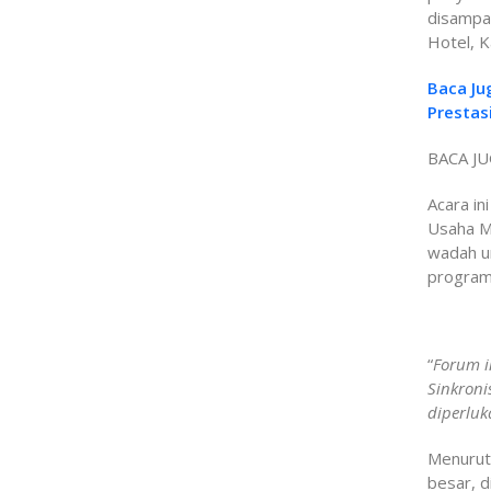
disampa
Hotel, 
Baca Ju
Prestas
BACA JU
Acara in
Usaha M
wadah u
program 
“
Forum i
Sinkron
diperluk
Menurut
besar, d