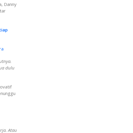
a, Danny
tar
tiap
ra
utnya.
mua dulu
ovatif
enunggu
rja. Atau