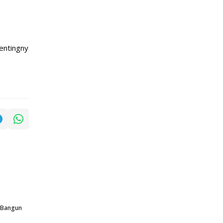
a konektivitas antar Organisasi Perangkat Daerah (OPD) dala
p Bangun