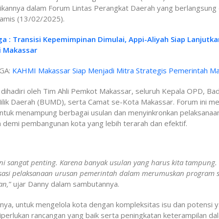
ikannya dalam Forum Lintas Perangkat Daerah yang berlangsung d
Kamis (13/02/2025).
ga : Transisi Kepemimpinan Dimulai, Appi-Aliyah Siap Lanjutka
i Makassar
GA:
KAHMI Makassar Siap Menjadi Mitra Strategis Pemerintah M
i dihadiri oleh Tim Ahli Pemkot Makassar, seluruh Kepala OPD, Ba
ilik Daerah (BUMD), serta Camat se-Kota Makassar. Forum ini me
ntuk menampung berbagai usulan dan menyinkronkan pelaksanaa
demi pembangunan kota yang lebih terarah dan efektif.
ni sangat penting. Karena banyak usulan yang harus kita tampung.
isasi pelaksanaan urusan pemerintah dalam merumuskan program 
an,
” ujar Danny dalam sambutannya.
nya, untuk mengelola kota dengan kompleksitas isu dan potensi 
iperlukan rancangan yang baik serta peningkatan keterampilan da