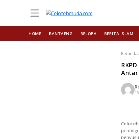
HOME
BANTAENG
BELOPA
BERITA ISLAMI
Beranda 
RKPD 
Antar
R
15
Celote
pentingn
penyusu