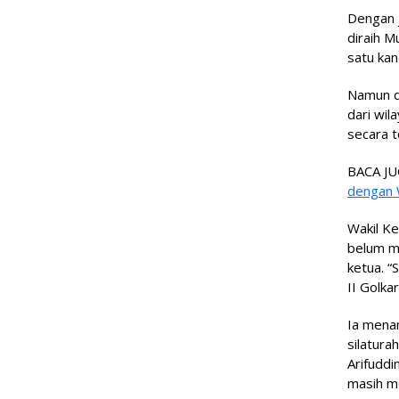
Dengan j
diraih M
satu kan
Namun de
dari wi
secara t
BACA JU
dengan
Wakil Ke
belum me
ketua. 
II Golka
Ia menam
silatura
Arifuddi
masih m