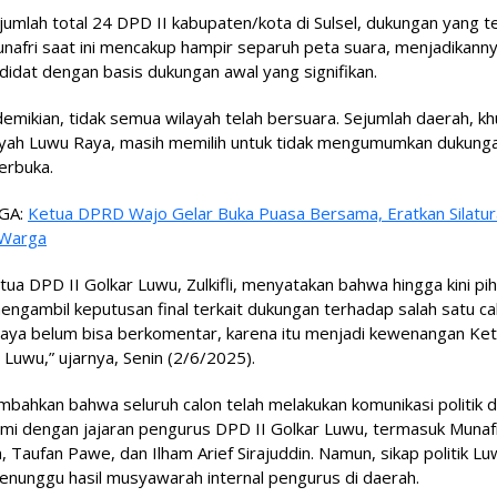
umlah total 24 DPD II kabupaten/kota di Sulsel, dukungan yang t
unafri saat ini mencakup hampir separuh peta suara, menjadikanny
didat dengan basis dukungan awal yang signifikan.
mikian, tidak semua wilayah telah bersuara. Sejumlah daerah, k
layah Luwu Raya, masih memilih untuk tidak mengumumkan dukung
erbuka.
GA:
Ketua DPRD Wajo Gelar Buka Puasa Bersama, Eratkan Silatu
 Warga
tua DPD II Golkar Luwu, Zulkifli, menyatakan bahwa hingga kini pi
ngambil keputusan final terkait dukungan terhadap salah satu ca
“Saya belum bisa berkomentar, karena itu menjadi kewenangan K
r Luwu,” ujarnya, Senin (2/6/2025).
bahkan bahwa seluruh calon telah melakukan komunikasi politik 
hmi dengan jajaran pengurus DPD II Golkar Luwu, termasuk Munaf
n, Taufan Pawe, dan Ilham Arief Sirajuddin. Namun, sikap politik L
enunggu hasil musyawarah internal pengurus di daerah.