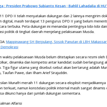
ga : Presiden Prabowo Subianto Kesan ; Bahlil Lahadalia di HU
11 DPD II telah menyatakan dukungan dan 2 lainnya mengirim d
n digital, masih terdapat 13 pengurus DPD II yang belum menent
cara terbuka. Peta dukungan ini menandai pentingnya lobi-lobi dan
si politik di tingkat daerah menjelang pelaksanaan Musda.
GA:
Mappinawang SH Berpulang, Sosok Panutan di LBH Makassar
 Demokrasi
n waktu pelaksanaan Musda belum ditetapkan secara resmi oleh
olkar, dinamika dan kompetisi antar kandidat sudah berlangsung ak
. Tiga figur utama yang disebut-sebut akan bertarung adalah Mun
n, Taufan Pawe, dan Ilham Arief Sirajuddin.
ilan Munafri meraih 11 dukungan secara eksplisit menjadikannya 
on terkuat, namun konstelasi politik internal masih sangat dinamis
sa dikunci hanya dari jumlah dukungan sementara.
Salman Alfarisi