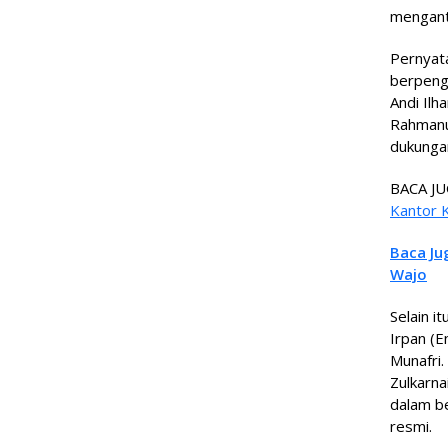
menganto
Pernyata
berpenga
Andi Ilh
Rahmanu
dukunga
BACA JU
Kantor 
Baca Ju
Wajo
Selain i
Irpan (
Munafri.
Zulkarna
dalam b
resmi.