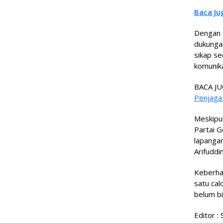
Baca Ju
Dengan 
dukunga
sikap se
komunika
BACA JU
Penjaga
Meskipu
Partai G
lapangan
Arifuddi
Keberhas
satu cal
belum bi
Editor : 