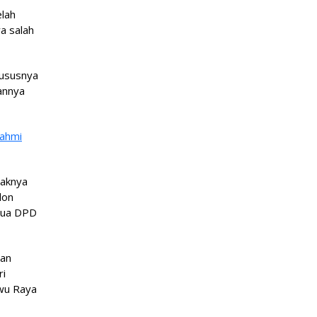
elah
a salah
hususnya
annya
rahmi
haknya
lon
etua DPD
dan
ri
uwu Raya