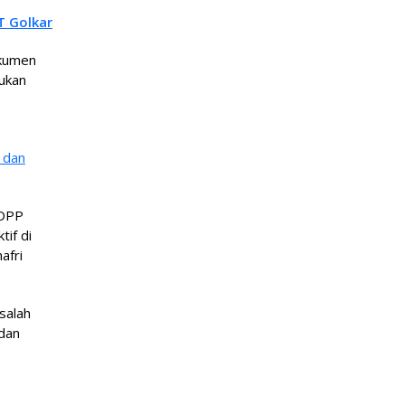
T Golkar
okumen
ukan
 dan
 DPP
tif di
afri
salah
 dan