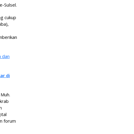
-Sulsel.
ng cukup
mba),
mberikan
m dan
ar di
 Muh.
krab
n
ital
m forum