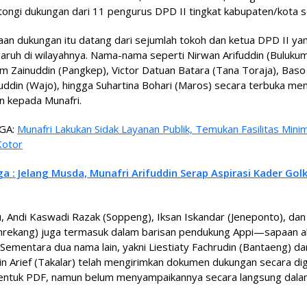
ngi dukungan dari 11 pengurus DPD II tingkat kabupaten/kota se
an dukungan itu datang dari sejumlah tokoh dan ketua DPD II ya
ruh di wilayahnya. Nama-nama seperti Nirwan Arifuddin (Buluku
am Zainuddin (Pangkep), Victor Datuan Batara (Tana Toraja), Baso
ddin (Wajo), hingga Suhartina Bohari (Maros) secara terbuka me
n kepada Munafri.
GA:
Munafri Lakukan Sidak Layanan Publik, Temukan Fasilitas Mini
Kotor
ga : Jelang Musda, Munafri Arifuddin Serap Aspirasi Kader Golk
tu, Andi Kaswadi Razak (Soppeng), Iksan Iskandar (Jeneponto), dan
Enrekang) juga termasuk dalam barisan pendukung Appi—sapaan a
 Sementara dua nama lain, yakni Liestiaty Fachrudin (Bantaeng) da
in Arief (Takalar) telah mengirimkan dokumen dukungan secara dig
entuk PDF, namun belum menyampaikannya secara langsung dala