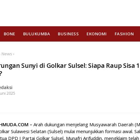
BONE
BULUKUMBA
BUSINESS
EKONOMI
FASHION
› News ›
ungan Sunyi di Golkar Sulsel: Siapa Raup Sisa 
?
edaksi
Juni 2025
EHMUDA.COM –
Arah dukungan menjelang Musyawarah Daerah (
olkar Sulawesi Selatan (Sulsel) mulai menunjukkan formasi awal. Sa
tua DPD I Partai Golkar Sulsel, Munafri Arifuddin, mengklaim telah