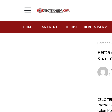
HOME
BANTAENG
BELOPA
BERITA ISLAMI
Beranda 
Pertar
Suara
R
4 
CELOT
Partai G
calon Ke