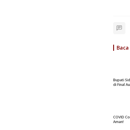
Baca
Bupati Si
di Final A
COVID Co
Aman!