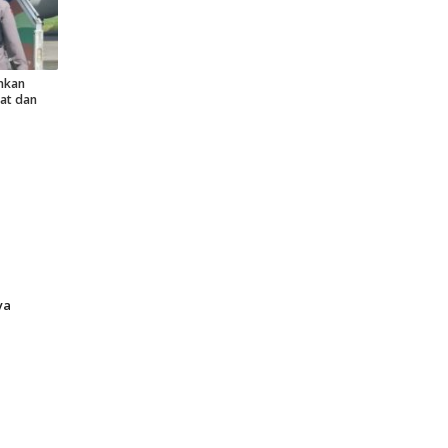
nkan
at dan
ya