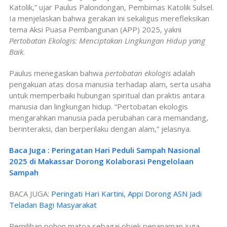
Katolik,” ujar Paulus Palondongan, Pembimas Katolik Sulsel.
Ia menjelaskan bahwa gerakan ini sekaligus merefleksikan
tema Aksi Puasa Pembangunan (APP) 2025, yakni
Pertobatan Ekologis: Menciptakan Lingkungan Hidup yang
Baik
.
Paulus menegaskan bahwa
pertobatan ekologis
adalah
pengakuan atas dosa manusia terhadap alam, serta usaha
untuk memperbaiki hubungan spiritual dan praktis antara
manusia dan lingkungan hidup. “Pertobatan ekologis
mengarahkan manusia pada perubahan cara memandang,
berinteraksi, dan berperilaku dengan alam,” jelasnya.
Baca Juga : Peringatan Hari Peduli Sampah Nasional
2025 di Makassar Dorong Kolaborasi Pengelolaan
Sampah
BACA JUGA:
Peringati Hari Kartini, Appi Dorong ASN Jadi
Teladan Bagi Masyarakat
Pemilihan pohon matoa sebagai objek penanaman juga