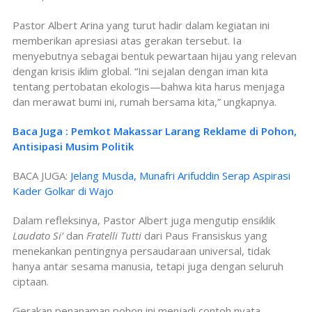
Pastor Albert Arina yang turut hadir dalam kegiatan ini
memberikan apresiasi atas gerakan tersebut. Ia
menyebutnya sebagai bentuk pewartaan hijau yang relevan
dengan krisis iklim global. “Ini sejalan dengan iman kita
tentang pertobatan ekologis—bahwa kita harus menjaga
dan merawat bumi ini, rumah bersama kita,” ungkapnya.
Baca Juga : Pemkot Makassar Larang Reklame di Pohon,
Antisipasi Musim Politik
BACA JUGA:
Jelang Musda, Munafri Arifuddin Serap Aspirasi
Kader Golkar di Wajo
Dalam refleksinya, Pastor Albert juga mengutip ensiklik
Laudato Si’
dan
Fratelli Tutti
dari Paus Fransiskus yang
menekankan pentingnya persaudaraan universal, tidak
hanya antar sesama manusia, tetapi juga dengan seluruh
ciptaan.
Gerakan penanaman pohon ini menjadi contoh nyata