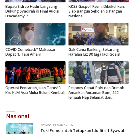
Bupati Sidrap Hadir Langsung
KKSS Gaspol! Resmi Dikukuhkan,
Dukung Syaqirah di Final Audisi
Siap Bangun Sekolah & Pangan
D’Academy 7
Nasional
COVID Comeback? Makassar
Gak Cuma Ranking, Sekarang
Dapat 1, Tapi Aman!
Hafalan Juz 30 Juga Jadi Goals!
Operasi Pencarian Jalan Terus! 3
Respons Cepat Polri dan Brimob
Kru KLM Asia Mulia Belum Kembali
Amankan Ancaman Bom, 442
Jemaah Haji Selamat dan
Dievakuasi
Nasional
Nasional
19 Maret 2026
Tok! Pemerintah Tetapkan Idulfitri 1 Syawal