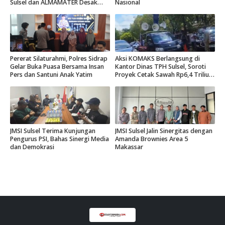
Sulsel dan ALMAMATER Desak
Nasional
Hak Daerah 10 Persen
Pererat Silaturahmi, Polres Sidrap
Aksi KOMAKS Berlangsung di
Gelar Buka Puasa Bersama Insan
Kantor Dinas TPH Sulsel, Soroti
Pers dan Santuni Anak Yatim
Proyek Cetak Sawah Rp6,4 Triliun
di Gowa.
JMSI Sulsel Terima Kunjungan
JMSI Sulsel Jalin Sinergitas dengan
Pengurus PSI, Bahas Sinergi Media
Amanda Brownies Area 5
dan Demokrasi
Makassar