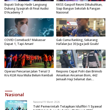
Bupati Sidrap Hadir Langsung
KKSS Gaspol! Resmi Dikukuhkan,
Dukung Syaqirah di Final Audisi
Siap Bangun Sekolah & Pangan
D’Academy 7
Nasional
COVID Comeback? Makassar
Gak Cuma Ranking, Sekarang
Dapat 1, Tapi Aman!
Hafalan Juz 30 Juga Jadi Goals!
Operasi Pencarian Jalan Terus! 3
Respons Cepat Polri dan Brimob
Kru KLM Asia Mulia Belum Kembali
Amankan Ancaman Bom, 442
Jemaah Haji Selamat dan
Dievakuasi
Nasional
Nasional
19 Maret 2026
Tok! Pemerintah Tetapkan Idulfitri 1 Syawal