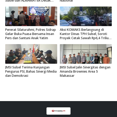
Sulsel dan ALMAMATER Desak
Nasional
Hak Daerah 10 Persen
Pererat Silaturahmi, Polres Sidrap
Aksi KOMAKS Berlangsung di
Gelar Buka Puasa Bersama Insan
Kantor Dinas TPH Sulsel, Soroti
Pers dan Santuni Anak Yatim
Proyek Cetak Sawah Rp6,4 Triliun
di Gowa.
JMSI Sulsel Terima Kunjungan
JMSI Sulsel Jalin Sinergitas dengan
Pengurus PSI, Bahas Sinergi Media
Amanda Brownies Area 5
dan Demokrasi
Makassar