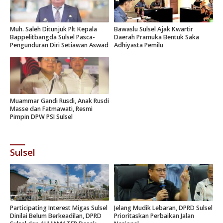
Muh. Saleh Ditunjuk Plt Kepala
Bawaslu Sulsel Ajak Kwartir
Bappelitbangda Sulsel Pasca-
Daerah Pramuka Bentuk Saka
Pengunduran Diri Setiawan Aswad
Adhiyasta Pemilu
Muammar Gandi Rusdi, Anak Rusdi
Masse dan Fatmawati, Resmi
Pimpin DPW PSI Sulsel
Sulsel
Participating Interest Migas Sulsel
Jelang Mudik Lebaran, DPRD Sulsel
Dinilai Belum Berkeadilan, DPRD
Prioritaskan Perbaikan Jalan