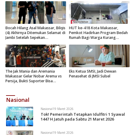
Bocah Hilang Asal Makassar, Bilqis
HUT ke-418 Kota Makassar,
(4) Akhirnya Ditemukan Selamat di
Pemkot Hadirkan Program Bedah
Jambi Setelah Sepekan
Rumah Bagi Warga Kurang
Menghilang
Mampu
The Jak Mania dan Aremania
Eks Ketua SMSI, Jadi Dewan
Makassar Gelar Nobar Arema vs
Penasehat di JMSI Sulsel
Persija, Bukti Suporter Bisa
Kompak Tanpa Rivalitas
Nasional
Nasional
19 Maret 2026
Tok! Pemerintah Tetapkan Idulfitri 1 Syawal
1447 H Jatuh pada Sabtu 21 Maret 2026
Nasional
19 Maret 2026