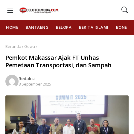
HOME
BANTAENG
BELOPA
BERITA ISLAMI
BONE
Beranda › Gowa ›
Pemkot Makassar Ajak FT Unhas
Pemetaan Transportasi, dan Sampah
Redaksi
8 September 2025