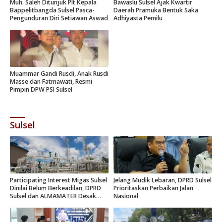
Muh. Saleh Ditunjuk Plt Kepala
Bawaslu Sulsel Ajak Kwartir
Bappelitbangda Sulsel Pasca-
Daerah Pramuka Bentuk Saka
Pengunduran Diri Setiawan Aswad
Adhiyasta Pemilu
Muammar Gandi Rusdi, Anak Rusdi
Masse dan Fatmawati, Resmi
Pimpin DPW PSI Sulsel
Sulsel
Participating Interest Migas Sulsel
Jelang Mudik Lebaran, DPRD Sulsel
Dinilai Belum Berkeadilan, DPRD
Prioritaskan Perbaikan Jalan
Sulsel dan ALMAMATER Desak
Nasional
Hak Daerah 10 Persen