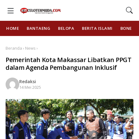
HOME
BANTAENG
BELOPA
BERITA ISLAMI
BONE
Beranda › News ›
Pemerintah Kota Makassar Libatkan PPGT
dalam Agenda Pembangunan Inklusif
Redaksi
14 Mei 2025