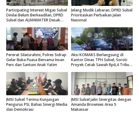
Participating Interest Migas Sulsel
Jelang Mudik Lebaran, DPRD Sulsel
Dinilai Belum Berkeadilan, DPRD
Prioritaskan Perbaikan Jalan
Sulsel dan ALMAMATER Desak
Nasional
Hak Daerah 10 Persen
Pererat Silaturahmi, Polres Sidrap
Aksi KOMAKS Berlangsung di
Gelar Buka Puasa Bersama Insan
Kantor Dinas TPH Sulsel, Soroti
Pers dan Santuni Anak Yatim
Proyek Cetak Sawah Rp6,4 Triliun
di Gowa.
JMSI Sulsel Terima Kunjungan
JMSI Sulsel Jalin Sinergitas dengan
Pengurus PSI, Bahas Sinergi Media
Amanda Brownies Area 5
dan Demokrasi
Makassar