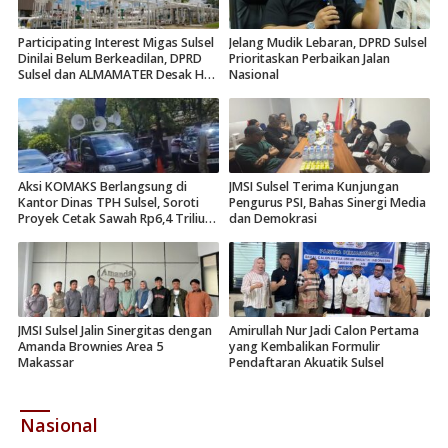
Participating Interest Migas Sulsel
Jelang Mudik Lebaran, DPRD Sulsel
Dinilai Belum Berkeadilan, DPRD
Prioritaskan Perbaikan Jalan
Sulsel dan ALMAMATER Desak Hak
Nasional
Daerah 10 Persen
Aksi KOMAKS Berlangsung di
JMSI Sulsel Terima Kunjungan
Kantor Dinas TPH Sulsel, Soroti
Pengurus PSI, Bahas Sinergi Media
Proyek Cetak Sawah Rp6,4 Triliun
dan Demokrasi
di Gowa.
JMSI Sulsel Jalin Sinergitas dengan
Amirullah Nur Jadi Calon Pertama
Amanda Brownies Area 5
yang Kembalikan Formulir
Makassar
Pendaftaran Akuatik Sulsel
Nasional