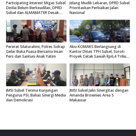
Participating Interest Migas Sulsel
Jelang Mudik Lebaran, DPRD Sulsel
Dinilai Belum Berkeadilan, DPRD
Prioritaskan Perbaikan Jalan
Sulsel dan ALMAMATER Desak
Nasional
Hak Daerah 10 Persen
Pererat Silaturahmi, Polres Sidrap
Aksi KOMAKS Berlangsung di
Gelar Buka Puasa Bersama Insan
Kantor Dinas TPH Sulsel, Soroti
Pers dan Santuni Anak Yatim
Proyek Cetak Sawah Rp6,4 Triliun
di Gowa.
JMSI Sulsel Terima Kunjungan
JMSI Sulsel Jalin Sinergitas dengan
Pengurus PSI, Bahas Sinergi Media
Amanda Brownies Area 5
dan Demokrasi
Makassar