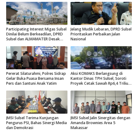
Participating Interest Migas Sulsel
Jelang Mudik Lebaran, DPRD Sulsel
Dinilai Belum Berkeadilan, DPRD
Prioritaskan Perbaikan Jalan
Sulsel dan ALMAMATER Desak
Nasional
Hak Daerah 10 Persen
Pererat Silaturahmi, Polres Sidrap
Aksi KOMAKS Berlangsung di
Gelar Buka Puasa Bersama Insan
Kantor Dinas TPH Sulsel, Soroti
Pers dan Santuni Anak Yatim
Proyek Cetak Sawah Rp6,4 Triliun
di Gowa.
JMSI Sulsel Terima Kunjungan
JMSI Sulsel Jalin Sinergitas dengan
Pengurus PSI, Bahas Sinergi Media
Amanda Brownies Area 5
dan Demokrasi
Makassar