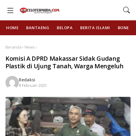
HOME
BANTAENG
BELOPA
BERITA ISLAMI
BONE
Beranda › News ›
Komisi A DPRD Makassar Sidak Gudang
Plastik di Ujung Tanah, Warga Mengeluh
Redaksi
8 Februari 2025