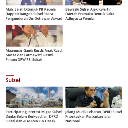
Muh. Saleh Ditunjuk Plt Kepala
Bawaslu Sulsel Ajak Kwartir
Bappelitbangda Sulsel Pasca-
Daerah Pramuka Bentuk Saka
Pengunduran Diri Setiawan Aswad
Adhiyasta Pemilu
Muammar Gandi Rusdi, Anak Rusdi
Masse dan Fatmawati, Resmi
Pimpin DPW PSI Sulsel
Sulsel
Participating Interest Migas Sulsel
Jelang Mudik Lebaran, DPRD Sulsel
Dinilai Belum Berkeadilan, DPRD
Prioritaskan Perbaikan Jalan
Sulsel dan ALMAMATER Desak
Nasional
Hak Daerah 10 Persen