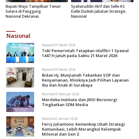
Bupati Wajo Tampilkan Tenun
Syaharuddin Alrif dan Selle KS
Sutera di Panggung
Dalle Duduki Jabatan Strategis
Nasional Dekranas
Nasional
Nasional
Nasional
19 Maret 2026
Tok! Pemerintah Tetapkan Idulfitri 1 Syawal
1447 H Jatuh pada Sabtu 21 Maret 2026
Nasional
19 Maret 2026
Bidan Hj. Munjianah Tekankan SOP dan
Kenyamanan, Kliniknya Jadi Pilihan Layanan
Ibu dan Anak di Surabaya
Business
10 Februari 2026
Merdeka Institute dan JMSI Bersinergi
Tingkatkan SDM Media
Nasional
22 Januari 2026
Ferry Juliantono: Kemenkop Ubah Strategi
Komunikasi, Lebih Merangkul Kelompok
Milenial dan Gen Z