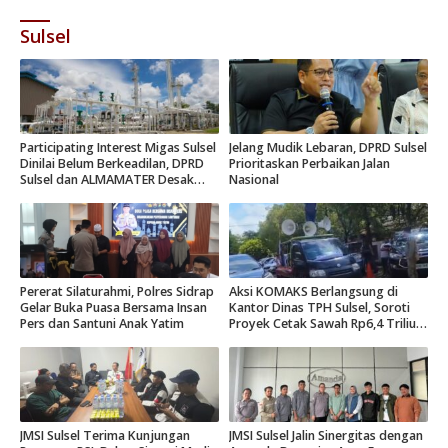
Sulsel
Participating Interest Migas Sulsel
Jelang Mudik Lebaran, DPRD Sulsel
Dinilai Belum Berkeadilan, DPRD
Prioritaskan Perbaikan Jalan
Sulsel dan ALMAMATER Desak
Nasional
Hak Daerah 10 Persen
Pererat Silaturahmi, Polres Sidrap
Aksi KOMAKS Berlangsung di
Gelar Buka Puasa Bersama Insan
Kantor Dinas TPH Sulsel, Soroti
Pers dan Santuni Anak Yatim
Proyek Cetak Sawah Rp6,4 Triliun
di Gowa.
JMSI Sulsel Terima Kunjungan
JMSI Sulsel Jalin Sinergitas dengan