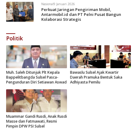
Nasional
9 Januari 2026
Perkuat Jaringan Pengiriman Mobil,
Antarmobil.id dan PT Pelni Pusat Bangun
Kolaborasi Strategis
Politik
Muh. Saleh Ditunjuk Plt Kepala
Bawaslu Sulsel Ajak Kwartir
Bappelitbangda Sulsel Pasca-
Daerah Pramuka Bentuk Saka
Pengunduran Diri Setiawan Aswad
Adhiyasta Pemilu
Muammar Gandi Rusdi, Anak Rusdi
Masse dan Fatmawati, Resmi
Pimpin DPW PSI Sulsel