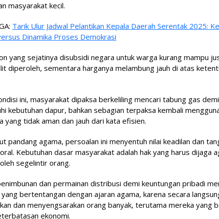
n masyarakat kecil.
GA:
Tarik Ulur Jadwal Pelantikan Kepala Daerah Serentak 2025: K
ersus Dinamika Proses Demokrasi
n yang sejatinya disubsidi negara untuk warga kurang mampu ju
lit diperoleh, sementara harganya melambung jauh di atas keten
ndisi ini, masyarakat dipaksa berkeliling mencari tabung gas demi
i kebutuhan dapur, bahkan sebagian terpaksa kembali menggun
a yang tidak aman dan jauh dari kata efisien.
ut pandang agama, persoalan ini menyentuh nilai keadilan dan ta
ral. Kebutuhan dasar masyarakat adalah hak yang harus dijaga ag
 oleh segelintir orang.
penimbunan dan permainan distribusi demi keuntungan pribadi m
n yang bertentangan dengan ajaran agama, karena secara langsun
tkan dan menyengsarakan orang banyak, terutama mereka yang 
eterbatasan ekonomi.