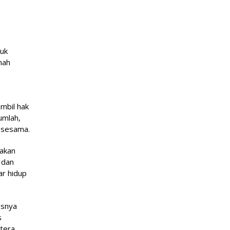
tuk
nah
mbil hak
umlah,
n sesama.
jakan
 dan
ar hidup
usnya
s
tera.