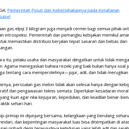
GA:
Pemerintah Pusat dan Keberpihakannya pada Ketahanan
ulsel
an gas elpiji 3 kilogram juga menjadi cermin bagi semua pihak un
an introspeksi. Pemerintah dan pemangku kebijakan memikul ama
tuk memastikan distribusi berjalan tepat sasaran dan bebas dari
angan.
a itu, pelaku usaha dan masyarakat diingatkan untuk tidak menga
in. Agama menegaskan bahwa rezeki yang baik bukan hanya soal j
uga tentang cara memperolehnya—jujur, adil, dan tidak merugika
irnya, persoalan gas melon tidak akan selesai hanya dengan kebi
ratif dan pengawasan teknis semata. Diperlukan kesadaran moral
l yang kuat agar nilai kejujuran, kepedulian, dan keadilan benar-ben
aktik sehari-hari.
nsip-prinsip ini dijunjung bersama, kelangkaan yang berulang sehar
hindari, dan kepentingan masyarakat luas bisa ditempatkan di ata
gan pribadi demi terwujudnya kehidupan yang lebih adil dan sejah