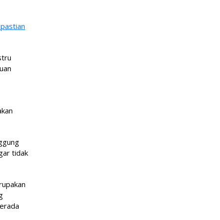
epastian
stru
tuan
akan
nggung
ar tidak
erupakan
g
berada