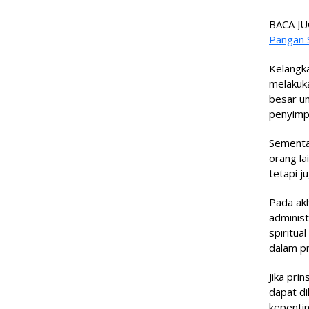
BACA JU
Pangan S
Kelangka
melakuk
besar un
penyimp
Sementar
orang la
tetapi j
Pada akh
administ
spiritua
dalam pr
Jika pri
dapat di
kepentin