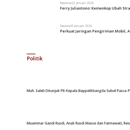
Nasional
22 Januari 2026
Ferry Juliantono: Kemenkop Ubah Str
Nasional
9 Januari 2026
Perkuat Jaringan Pengiriman Mobil, A
Politik
Muh. Saleh Ditunjuk Plt Kepala Bappelitbangda Sulsel Pasca
Muammar Gandi Rusdi, Anak Rusdi Masse dan Fatmawati, Resm