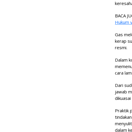
keresaha
BACA JU
Hukum v
Gas melo
kerap su
resmi.
Dalam ko
memenuh
cara lam
Dari sud
jawab mo
dikuasai
Praktik 
tindaka
menyuli
dalam k