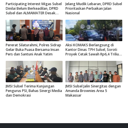
Participating Interest Migas Sulsel
Jelang Mudik Lebaran, DPRD Sulsel
Dinilai Belum Berkeadilan, DPRD
Prioritaskan Perbaikan Jalan
Sulsel dan ALMAMATER Desak
Nasional
Hak Daerah 10 Persen
Pererat Silaturahmi, Polres Sidrap
Aksi KOMAKS Berlangsung di
Gelar Buka Puasa Bersama Insan
Kantor Dinas TPH Sulsel, Soroti
Pers dan Santuni Anak Yatim
Proyek Cetak Sawah Rp6,4 Triliun
di Gowa.
JMSI Sulsel Terima Kunjungan
JMSI Sulsel Jalin Sinergitas dengan
Pengurus PSI, Bahas Sinergi Media
Amanda Brownies Area 5
dan Demokrasi
Makassar