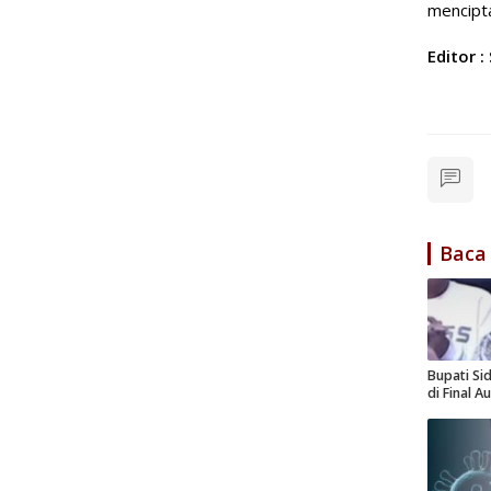
mencipt
Editor :
Baca
Bupati Si
di Final A