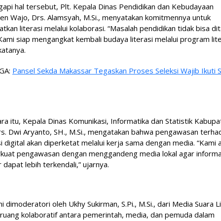
pi hal tersebut, Plt. Kepala Dinas Pendidikan dan Kebudayaan
en Wajo, Drs. Alamsyah, M.Si., menyatakan komitmennya untuk
tkan literasi melalui kolaborasi. “Masalah pendidikan tidak bisa di
 Kami siap mengangkat kembali budaya literasi melalui program lite
 katanya.
GA:
Pansel Sekda Makassar Tegaskan Proses Seleksi Wajib Ikuti 
a itu, Kepala Dinas Komunikasi, Informatika dan Statistik Kabupa
rs. Dwi Aryanto, SH., M.Si., mengatakan bahwa pengawasan terha
i digital akan diperketat melalui kerja sama dengan media. “Kami 
uat pengawasan dengan menggandeng media lokal agar informa
 dapat lebih terkendali,” ujarnya.
ini dimoderatori oleh Ukhy Sukirman, S.Pi., M.Si., dari Media Suara L
ruang kolaboratif antara pemerintah, media, dan pemuda dalam