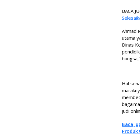
BACA JU
Selesaik
Ahmad M
utama y
Dinas K
pendidi
bangsa,
Hal sen
maraknya 
membeda
bagaima
judi onli
Baca Ju
Produk