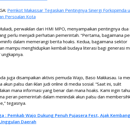
GA:
Pemkot Makassar Tegaskan Pentingnya Sinergi Forkopimda u
an Persoalan Kota
uliadi, perwakilan dari HMI MPO, menyampaikan pentingnya dua 
ang perlu menjadi perhatian pemerintah. “Pertama, bagaimana pe
ominfo dalam memerangi berita hoaks. Kedua, bagaimana sektor
kan mampu menghidupkan kembali budaya literasi bagi generasi 
” ungkapnya.
ada juga disampaikan aktivis pemuda Wajo, Baso Makkasau. Ia me
akun palsu dan iklan judi online di media sosial. “Saat ini, sulit
kan mana informasi yang benar dan mana hoaks. Kami ingin tahu
na peran pemerintah dalam menindak akun palsu dan membersihka
ne,” tegasnya.
ga : Pemkab Wajo Dukung Penuh Pujasera Fest, Ajak Kemban
 Unggulan Daerah