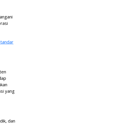
tangani
rasi
Standar
ten
dap
akan
si yang
idik, dan