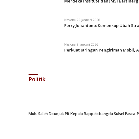
Merdeka Institute dan JMSI Bersiner
Nasional
22 Januari 2026
Ferry Juliantono: Kemenkop Ubah Str
Nasional
9 Januari 2026
Perkuat Jaringan Pengiriman Mobil, A
Politik
Muh. Saleh Ditunjuk Plt Kepala Bappelitbangda Sulsel Pasca