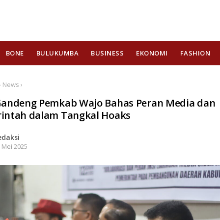
BONE
BULUKUMBA
BUSINESS
EKONOMI
FASHION
› News ›
Gandeng Pemkab Wajo Bahas Peran Media dan
intah dalam Tangkal Hoaks
edaksi
 Mei 2025