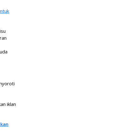
ntuk
isu
ran
muda
nyoroti
n iklan
gkan