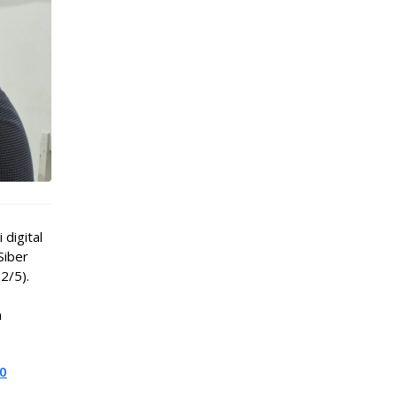
digital
Siber
2/5).
h
00