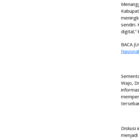
Menangga
Kabupat
meningka
sendiri.
digital,”
BACA JU
Nasional
Sementar
Wajo, D
informas
memperk
tersebar
Diskusi 
menjadi 